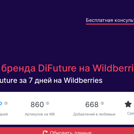
Бесплатная консуль
бренда DiFuture на Wildberr
ture за 7 дней на Wildberries
 ₽
860
668
Сре
 дней
Артикулов на WB
Добавлений в любимые
Обновить данные