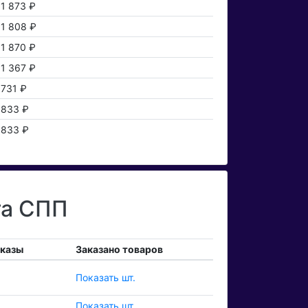
1 873 ₽
1 808 ₽
1 870 ₽
1 367 ₽
731 ₽
833 ₽
833 ₽
та СПП
аказы
Заказано товаров
Показать шт.
Показать шт.