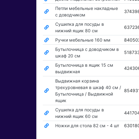
Петли мебельные накладные
37439
с доводчиком
Сушилка для посуды в
63723
нижний ящик 80 см
Ручки мебельные 160 мм
84050
Бутылочница с доводчиком в
51873
шкаф 20 см
Бутылочница в ящик 15 см
42430
выдвижная
Выдвижная корзина
трехуровневая в шкаф 40 см /
85493
Бутылочница / Выдвижной
ящик
Сушилка для посуды в
44170
нижний ящик 60 см
Ножки для стола 82 см - 4 шт
63018