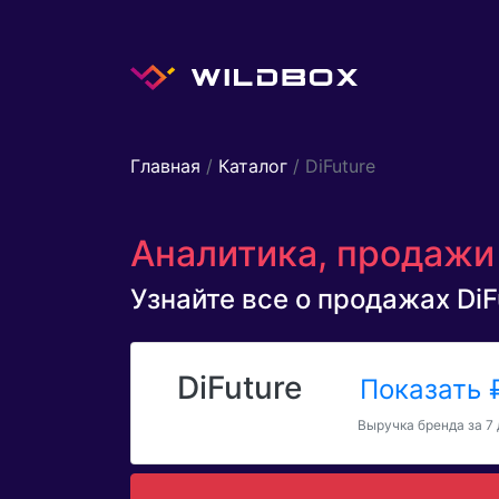
Главная
/
Каталог
/ DiFuture
Аналитика, продажи 
Узнайте все о продажах DiFu
DiFuture
Показать
Выручка бренда за 7