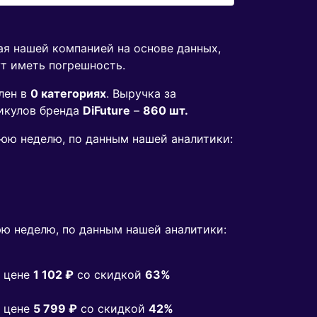
ая нашей компанией на основе данных,
ут иметь погрешность.
лен в
0 категориях
. Выручка за
икулов бренда
DiFuture
–
860 шт.
днюю неделю, по данным нашей аналитики:
ю неделю, по данным нашей аналитики:
 цене
1 102 ₽
co скидкой
63%
 цене
5 799 ₽
co скидкой
42%