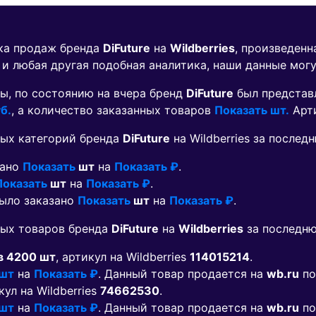
ика продаж бренда
DiFuture
на
Wildberries
, произведенн
 и любая другая подобная аналитика, наши данные мог
ы, по состоянию на вчера бренд
DiFuture
был представ
б.
, а количество заказанных товаров
Показать шт.
Арт
ых категорий бренда
DiFuture
на Wildberries за после
зано
Показать
шт
на
Показать ₽
.
Показать
шт
на
Показать ₽
.
было заказано
Показать
шт
на
Показать ₽
.
мых товаров бренда
DiFuture
на
Wildberries
за последню
в 4200 шт
, артикул на Wildberries
114015214
.
 шт
на
Показать ₽
. Данный товар продается на
wb.ru
по
кул на Wildberries
74662530
.
 шт
на
Показать ₽
. Данный товар продается на
wb.ru
по