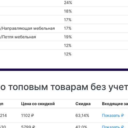
24%
18%
17%
а/Направляющая мебельная
17%
/Петля мебельная
19%
12%
12%
по топовым товарам без уче
ул
Цена со скидкой
Скидка
Входящие з
214
1102 ₽
63,14%
Показать ₽
530
5799 ₽
42,0%
Показать ₽