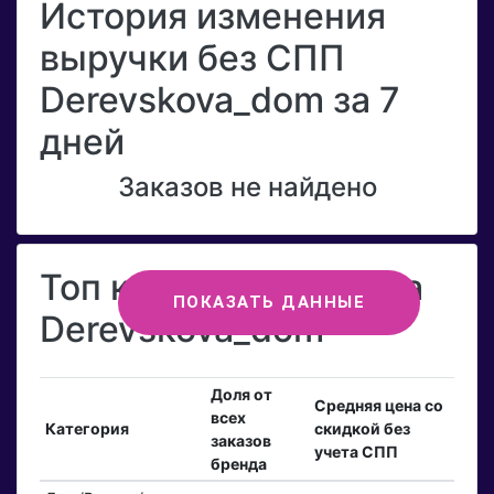
История изменения
выручки без СПП
Derevskova_dom за 7
дней
Заказов не найдено
Топ категорий бренда
ПОКАЗАТЬ ДАННЫЕ
Derevskova_dom
Доля от
Средняя цена со
всех
Категория
скидкой без
заказов
учета СПП
бренда