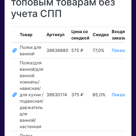
топовым товарам без
учета СПП
Цена со
Входящие
Товар
Артикул
Скидка
скидкой
заказы
Полки для
39636880
575 ₽
77,0%
Показать ₽
ванной
Полка/для
ванной/для
ванной
комнаты/
навесная/
для кухни /
39630174
375 ₽
85,0%
Показать ₽
подвесная/
держатель
для
ванной/
настенная
Полка