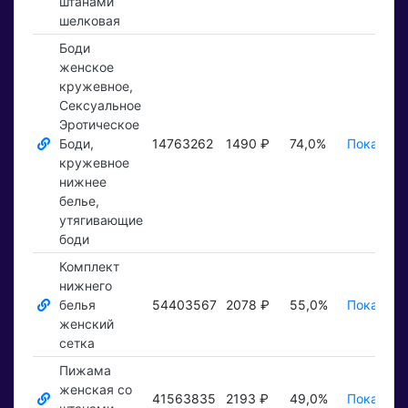
штанами
шелковая
Боди
женское
кружевное,
Сексуальное
Эротическое
Боди,
14763262
1490 ₽
74,0%
Показать
кружевное
нижнее
белье,
утягивающие
боди
Комплект
нижнего
белья
54403567
2078 ₽
55,0%
Показать
женский
сетка
Пижама
женская со
41563835
2193 ₽
49,0%
Показать