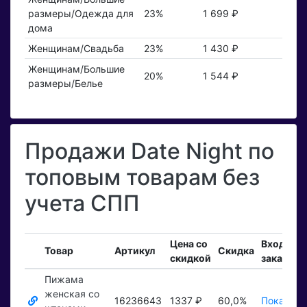
размеры/Одежда для
23%
1 699 ₽
дома
Женщинам/Свадьба
23%
1 430 ₽
Женщинам/Большие
20%
1 544 ₽
размеры/Белье
Продажи Date Night по
топовым товарам без
учета СПП
Цена со
Входящи
Товар
Артикул
Скидка
скидкой
заказы
Пижама
женская со
16236643
1337 ₽
60,0%
Показать