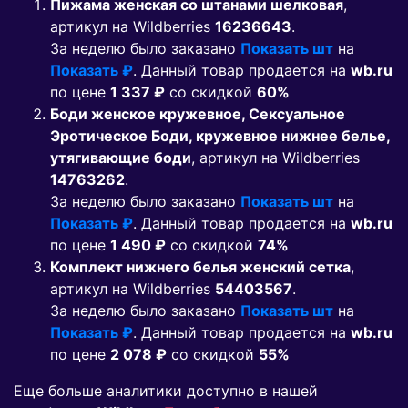
Пижама женская со штанами шелковая
,
артикул на Wildberries
16236643
.
За неделю было заказано
Показать шт
на
Показать ₽
. Данный товар продается на
wb.ru
по цене
1 337 ₽
co скидкой
60%
Боди женское кружевное, Сексуальное
Эротическое Боди, кружевное нижнее белье,
утягивающие боди
, артикул на Wildberries
14763262
.
За неделю было заказано
Показать шт
на
Показать ₽
. Данный товар продается на
wb.ru
по цене
1 490 ₽
co скидкой
74%
Комплект нижнего белья женский сетка
,
артикул на Wildberries
54403567
.
За неделю было заказано
Показать шт
на
Показать ₽
. Данный товар продается на
wb.ru
по цене
2 078 ₽
co скидкой
55%
Еще больше аналитики доступно в нашей