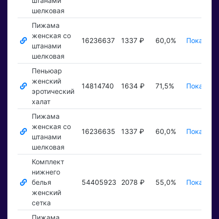
штанами
шелковая
Пижама
женская со
16236637
1337 ₽
60,0%
Показать
штанами
шелковая
Пеньюар
женский
14814740
1634 ₽
71,5%
Показать
эротический
халат
Пижама
женская со
16236635
1337 ₽
60,0%
Показать
штанами
шелковая
Комплект
нижнего
белья
54405923
2078 ₽
55,0%
Показать
женский
сетка
Пижама