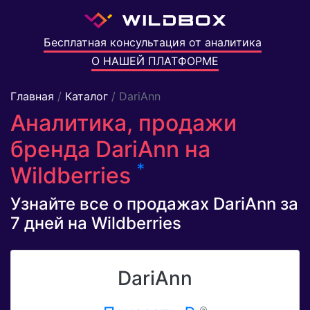
Бесплатная консультация от аналитика
О НАШЕЙ ПЛАТФОРМЕ
Главная
/
Каталог
/ DariAnn
Аналитика, продажи
бренда DariAnn на
*
Wildberries
Узнайте все о продажах DariAnn за
7 дней на Wildberries
DariAnn