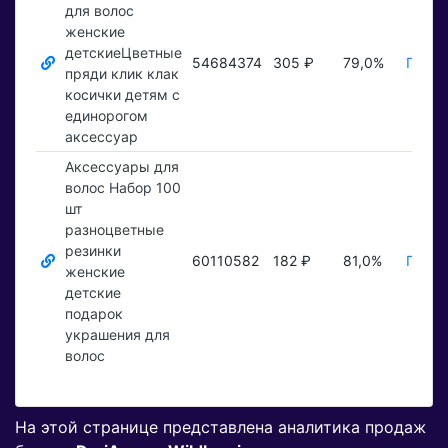
для волос
женские
детскиеЦветные
54684374
305 ₽
79,0%
Показ
пряди клик клак
косички детям с
единорогом
аксессуар
Аксессуары для
волос Набор 100
шт
разноцветные
резинки
60110582
182 ₽
81,0%
Показ
женские
детские
подарок
украшения для
волос
На этой странице представлена аналитика продаж