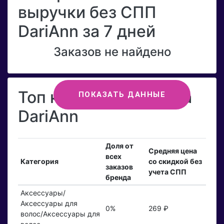
выручки без СПП
DariAnn за 7 дней
Заказов не найдено
Топ категорий бренда
ПОКАЗАТЬ ДАННЫЕ
DariAnn
Доля от
Средняя цена
всех
Категория
со скидкой без
заказов
учета СПП
бренда
Аксессуары/
Аксессуары для
0%
269 ₽
волос/Аксессуары для