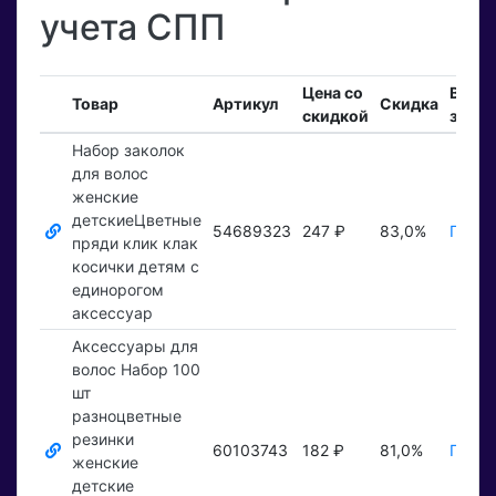
учета СПП
Цена со
Вход
Товар
Артикул
Скидка
скидкой
заказ
Набор заколок
для волос
женские
детскиеЦветные
54689323
247 ₽
83,0%
Показ
пряди клик клак
косички детям с
единорогом
аксессуар
Аксессуары для
волос Набор 100
шт
разноцветные
резинки
60103743
182 ₽
81,0%
Показ
женские
детские