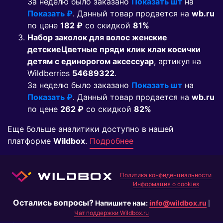
За неделю было заказано
Показать шт
на
Показать ₽
. Данный товар продается на
wb.ru
по цене
182 ₽
co скидкой
81%
Набор заколок для волос женские
детскиеЦветные пряди клик клак косички
детям с единорогом аксессуар
, артикул на
Wildberries
54689322
.
За неделю было заказано
Показать шт
на
Показать ₽
. Данный товар продается на
wb.ru
по цене
262 ₽
co скидкой
82%
Еще больше аналитики доступно в нашей
платформе
Wildbox
.
Подробнее
Политика конфиденциальности
Информация о cookies
Остались вопросы?
Напишите нам:
info@wildbox.ru
|
Чат поддержки Wildbox.ru