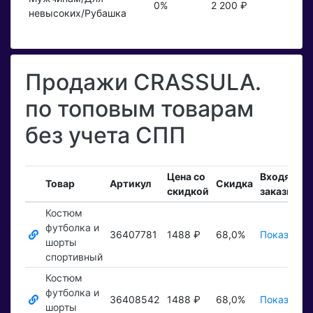
0%
2 200 ₽
невысоких/Рубашка
Продажи CRASSULA.
по топовым товарам
без учета СПП
Цена со
Входящие
Товар
Артикул
Скидка
скидкой
заказы
Костюм
футболка и
36407781
1488 ₽
68,0%
Показать 
шорты
спортивный
Костюм
футболка и
36408542
1488 ₽
68,0%
Показать 
шорты