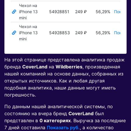
Чехол на
iPhone 13
54928851
249 ₽
56,29%
Показат
mini
Чехол на
iPhone 13
54928853
249 ₽
56,29%
Показат
mini
На этой странице представлена аналитика продаж
бренда
CoverLand
на
Wildberries
, произведенная
нашей компанией на основе данных, собранных из
открытых источников. Как и любая другая
подобная аналитика, наши данные могут иметь
погрешность.
По данным нашей аналитической системы, по
состоянию на вчера бренд
CoverLand
был
представлен в
0 категориях
. Выручка за последние
7 дней составила
Показать руб.
, а количество