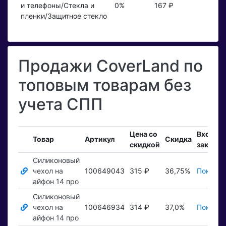
и телефоны/Стекла и
0%
167 ₽
пленки/Защитное стекло
Продажи CoverLand по
топовым товарам без
учета СПП
Цена со
Входящ
Товар
Артикул
Скидка
скидкой
заказы
Силиконовый
чехол на
100649043
315 ₽
36,75%
Показат
айфон 14 про
Силиконовый
чехол на
100646934
314 ₽
37,0%
Показат
айфон 14 про