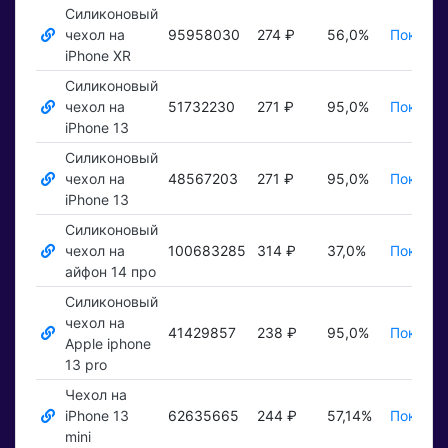
Силиконовый
чехол на
95958030
274 ₽
56,0%
Показат
iPhone XR
Силиконовый
чехол на
51732230
271 ₽
95,0%
Показат
iPhone 13
Силиконовый
чехол на
48567203
271 ₽
95,0%
Показат
iPhone 13
Силиконовый
чехол на
100683285
314 ₽
37,0%
Показат
айфон 14 про
Силиконовый
чехол на
41429857
238 ₽
95,0%
Показат
Apple iphone
13 pro
Чехол на
iPhone 13
62635665
244 ₽
57,14%
Показат
mini