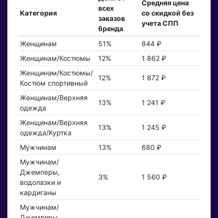
Средняя цена
всех
Категория
со скидкой без
заказов
учета СПП
бренда
Женщинам
51%
844 ₽
Женщинам/Костюмы
12%
1 862 ₽
Женщинам/Костюмы/
12%
1 872 ₽
Костюм спортивный
Женщинам/Верхняя
13%
1 241 ₽
одежда
Женщинам/Верхняя
13%
1 245 ₽
одежда/Куртка
Мужчинам
13%
680 ₽
Мужчинам/
Джемперы,
3%
1 560 ₽
водолазки и
кардиганы
Мужчинам/
Джемперы,