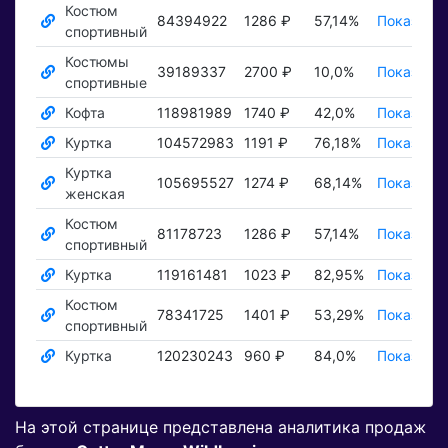
Костюм
84394922
1286 ₽
57,14%
Показать 
спортивный
Костюмы
39189337
2700 ₽
10,0%
Показать 
спортивные
Кофта
118981989
1740 ₽
42,0%
Показать 
Куртка
104572983
1191 ₽
76,18%
Показать 
Куртка
105695527
1274 ₽
68,14%
Показать 
женская
Костюм
81178723
1286 ₽
57,14%
Показать 
спортивный
Куртка
119161481
1023 ₽
82,95%
Показать 
Костюм
78341725
1401 ₽
53,29%
Показать 
спортивный
Куртка
120230243
960 ₽
84,0%
Показать 
На этой странице представлена аналитика продаж