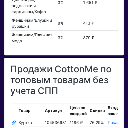
3%
1 651 ₽
водолазки и
кардиганы/Кофта
Женщинам/Блузки и
8%
413 ₽
рубашки
Женщинам/Пляжная
3%
879 ₽
мода
Продажи CottonMe по
топовым товарам без
учета СПП
Цена со
Входящи
Товар
Артикул
Скидка
скидкой
заказы
Куртка
104536981
1186 ₽
76,29%
Показать 