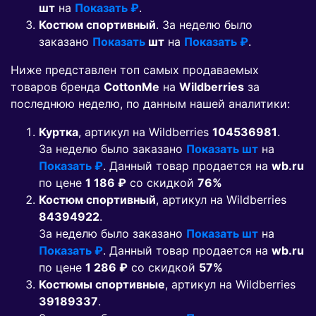
шт
на
Показать ₽
.
Костюм спортивный
. За неделю было
заказано
Показать
шт
на
Показать ₽
.
Ниже представлен топ самых продаваемых
товаров бренда
CottonMe
на
Wildberries
за
последнюю неделю, по данным нашей аналитики:
Куртка
, артикул на Wildberries
104536981
.
За неделю было заказано
Показать шт
на
Показать ₽
. Данный товар продается на
wb.ru
по цене
1 186 ₽
co скидкой
76%
Костюм спортивный
, артикул на Wildberries
84394922
.
За неделю было заказано
Показать шт
на
Показать ₽
. Данный товар продается на
wb.ru
по цене
1 286 ₽
co скидкой
57%
Костюмы спортивные
, артикул на Wildberries
39189337
.