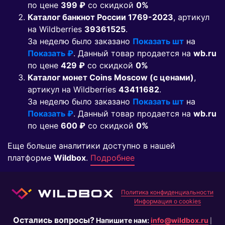
по цене
399 ₽
co скидкой
0%
Каталог банкнот России 1769-2023
, артикул
на Wildberries
39361525
.
За неделю было заказано
Показать шт
на
Показать ₽
. Данный товар продается на
wb.ru
по цене
429 ₽
co скидкой
0%
Каталог монет Coins Moscow (с ценами)
,
артикул на Wildberries
43411682
.
За неделю было заказано
Показать шт
на
Показать ₽
. Данный товар продается на
wb.ru
по цене
600 ₽
co скидкой
0%
Еще больше аналитики доступно в нашей
платформе
Wildbox
.
Подробнее
Политика конфиденциальности
Информация о cookies
Остались вопросы?
Напишите нам:
info@wildbox.ru
|