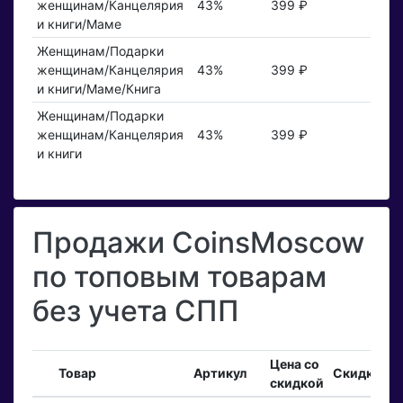
женщинам/Канцелярия
43%
399 ₽
и книги/Маме
Женщинам/Подарки
женщинам/Канцелярия
43%
399 ₽
и книги/Маме/Книга
Женщинам/Подарки
женщинам/Канцелярия
43%
399 ₽
и книги
Продажи CoinsMoscow
по топовым товарам
без учета СПП
Цена со
В
Товар
Артикул
Скидка
скидкой
з