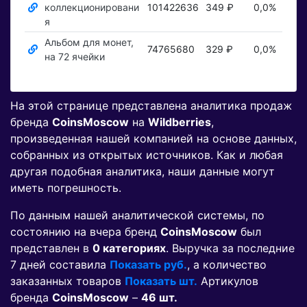
коллекционировани
101422636
349 ₽
0,0%
П
я
Альбом для монет,
74765680
329 ₽
0,0%
П
на 72 ячейки
На этой странице представлена аналитика продаж
бренда
CoinsMoscow
на
Wildberries
,
произведенная нашей компанией на основе данных,
собранных из открытых источников. Как и любая
другая подобная аналитика, наши данные могут
иметь погрешность.
По данным нашей аналитической системы, по
состоянию на вчера бренд
CoinsMoscow
был
представлен в
0 категориях
. Выручка за последние
7 дней составила
Показать руб.
, а количество
заказанных товаров
Показать шт.
Артикулов
бренда
CoinsMoscow
–
46 шт.