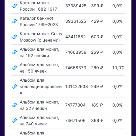
Каталог монет
37389425
399 ₽
0,0%
П
России 1682-1917
Каталог банкнот
39361525
429 ₽
0,0%
П
России 1769-2023
Каталог монет Coins
43411682
600 ₽
0,0%
П
Moscow (с ценами)
Альбом для монет,
74663959
269 ₽
0,0%
П
на 192 ячейки
Альбом для монет,
74668373
260 ₽
10,0%
П
на 150 ячеек
Альбом для
коллекционировани
101422638
249 ₽
0,0%
П
я
Альбом для монет,
74777804
189 ₽
0,0%
П
на 32 ячейки
Альбом для монет,
74671506
369 ₽
0,0%
П
на 240 ячеек
Альбом для