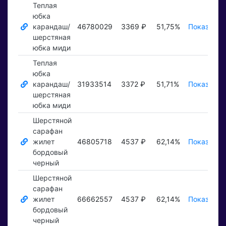
Теплая
юбка
карандаш/
46780029
3369 ₽
51,75%
Показать 
шерстяная
юбка миди
Теплая
юбка
карандаш/
31933514
3372 ₽
51,71%
Показать 
шерстяная
юбка миди
Шерстяной
сарафан
жилет
46805718
4537 ₽
62,14%
Показать 
бордовый
черный
Шерстяной
сарафан
жилет
66662557
4537 ₽
62,14%
Показать 
бордовый
черный