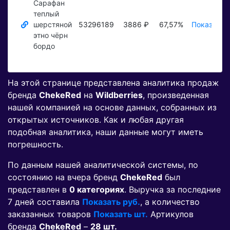
Сарафан
теплый
шерстяной
53296189
3886 ₽
67,57%
Показать 
этно чёрн
бордо
На этой странице представлена аналитика продаж
бренда
ChekeRed
на
Wildberries
, произведенная
нашей компанией на основе данных, собранных из
открытых источников. Как и любая другая
подобная аналитика, наши данные могут иметь
погрешность.
По данным нашей аналитической системы, по
состоянию на вчера бренд
ChekeRed
был
представлен в
0 категориях
. Выручка за последние
7 дней составила
Показать руб.
, а количество
заказанных товаров
Показать шт.
Артикулов
бренда
ChekeRed
–
28 шт.