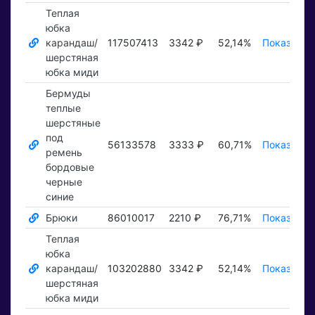
Теплая
юбка
карандаш/
117507413
3342 ₽
52,14%
Показать 
шерстяная
юбка миди
Бермуды
теплые
шерстяные
под
56133578
3333 ₽
60,71%
Показать 
ремень
бордовые
черные
синие
Брюки
86010017
2210 ₽
76,71%
Показать 
Теплая
юбка
карандаш/
103202880
3342 ₽
52,14%
Показать 
шерстяная
юбка миди