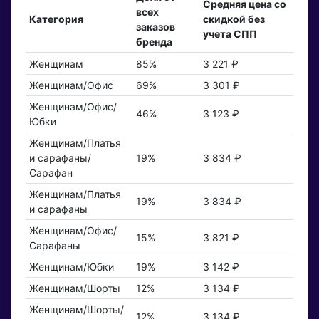
Средняя цена со
всех
Категория
скидкой без
заказов
учета СПП
бренда
Женщинам
85%
3 221 ₽
Женщинам/Офис
69%
3 301 ₽
Женщинам/Офис/
46%
3 123 ₽
Юбки
Женщинам/Платья
и сарафаны/
19%
3 834 ₽
Сарафан
Женщинам/Платья
19%
3 834 ₽
и сарафаны
Женщинам/Офис/
15%
3 821 ₽
Сарафаны
Женщинам/Юбки
19%
3 142 ₽
Женщинам/Шорты
12%
3 134 ₽
Женщинам/Шорты/
12%
3 134 ₽