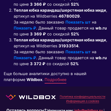
по цене
3 366 ₽
co скидкой
52%
Теплая юбка карандаш/шерстяная юбка миди
,
артикул на Wildberries
46780029
.
За неделю было заказано
Показать шт
на
Показать ₽
. Данный товар продается на
wb.ru
по цене
3 369 ₽
co скидкой
52%
Теплая юбка карандаш/шерстяная юбка миди
,
артикул на Wildberries
31933514
.
За неделю было заказано
Показать шт
на
Показать ₽
. Данный товар продается на
wb.ru
по цене
3 372 ₽
co скидкой
52%
Еще больше аналитики доступно в нашей
платформе
Wildbox
.
Подробнее
Политика конфиденциальности
Информация о cookies
Остались вопросы?
Напишите нам:
info@wildbox.ru
|