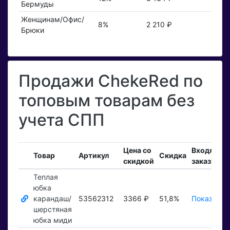
Бермуды
Женщинам/Офис/
8%
2 210 ₽
Брюки
Продажи ChekeRed по
топовым товарам без
учета СПП
Цена со
Входящие
Товар
Артикул
Скидка
скидкой
заказы
Теплая
юбка
карандаш/
53562312
3366 ₽
51,8%
Показать 
шерстяная
юбка миди