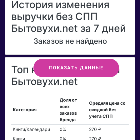
История изменения
выручки без СПП
Бытовухи.net за 7 дней
Заказов не найдено
Топ категорий бренда
ПОКАЗАТЬ ДАННЫЕ
Бытовухи.net
Доля от
Средняя цена со
всех
Категория
скидкой без
заказов
учета СПП
бренда
Книги/Календари
0%
270 ₽
Книги
0%
270 ₽