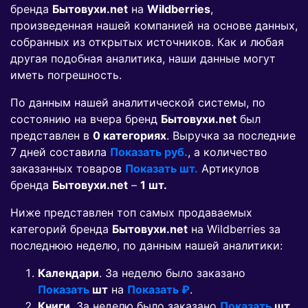
бренда
Бытовухи.net
на
Wildberries
,
произведенная нашей компанией на основе данных,
собранных из открытых источников. Как и любая
другая подобная аналитика, наши данные могут
иметь погрешность.
По данным нашей аналитической системы, по
состоянию на вчера бренд
Бытовухи.net
был
представлен в
0 категориях
. Выручка за последние
7 дней составила
Показать руб.
, а количество
заказанных товаров
Показать шт.
Артикулов
бренда
Бытовухи.net
–
1 шт.
Ниже представлен топ самых продаваемых
категорий бренда
Бытовухи.net
на Wildberries за
последнюю неделю, по данным нашей аналитики:
Календари
. За неделю было заказано
Показать
шт
на
Показать ₽
.
Книги
. За неделю было заказано
Показать
шт