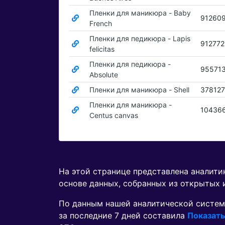
Пленки для маникюра - Baby
91260
French
Пленки для педикюра - Lapis
91277
felicitas
Пленки для педикюра -
95571
Absolute
Пленки для маникюра - Shell
378127
Пленки для маникюра -
10436
Centus canvas
На этой странице представлена аналит
основе данных, собранных из открытых 
По данным нашей аналитической систем
за последние 7 дней составила
Показать