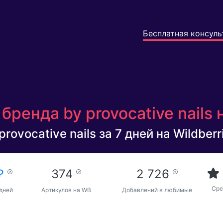
Бесплатная консуль
ренда by provocative nails 
rovocative nails за 7 дней на Wildberr
 ₽
374
2 726
Сре
 дней
Артикулов на WB
Добавлений в любимые