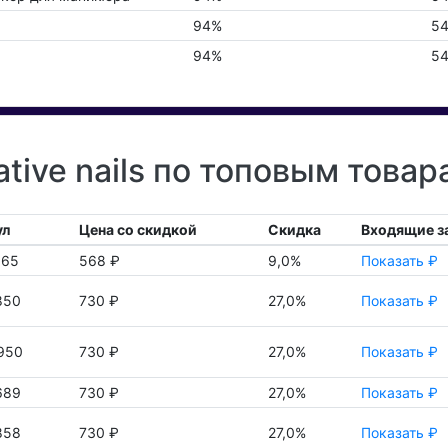
94%
54
94%
54
tive nails по топовым това
ул
Цена со скидкой
Скидка
Входящие з
665
568 ₽
9,0%
Показать ₽
850
730 ₽
27,0%
Показать ₽
950
730 ₽
27,0%
Показать ₽
689
730 ₽
27,0%
Показать ₽
858
730 ₽
27,0%
Показать ₽