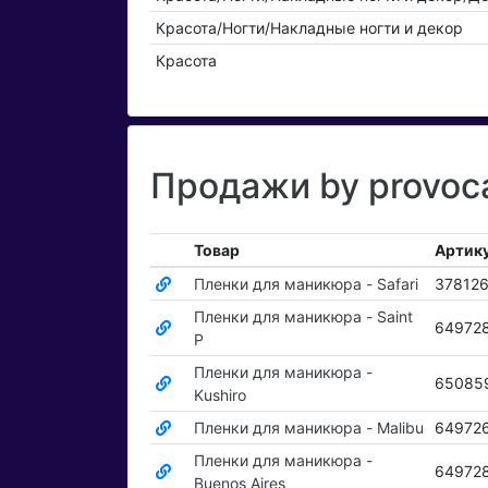
Красота/Ногти/Накладные ногти и декор
Красота
Продажи by provoca
Товар
Артик
Пленки для маникюра - Safari
37812
Пленки для маникюра - Saint
64972
P
Пленки для маникюра -
65085
Kushiro
Пленки для маникюра - Malibu
64972
Пленки для маникюра -
64972
Buenos Aires