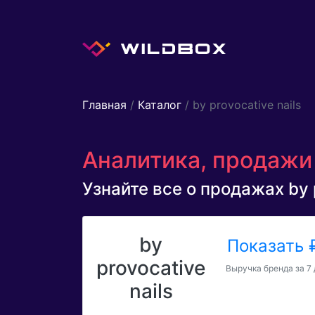
Главная
/
Каталог
/ by provocative nails
Аналитика, продажи б
Узнайте все о продажах by p
by
Показать
provocative
Выручка бренда за 7
nails