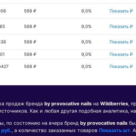
906
568 ₽
9,0%
Показать ₽
265
568 ₽
9,0%
Показать ₽
336
568 ₽
9,0%
Показать ₽
01
568 ₽
9,0%
Показать ₽
6427
568 ₽
9,0%
Показать ₽
ика продаж бренда
by provocative nails
на
Wildberries
, 
источников. Как и любая другая подобная аналитика, н
ы, по состоянию на вчера бренд
by provocative nails
бы
 руб.
, а количество заказанных товаров
Показать шт.
А