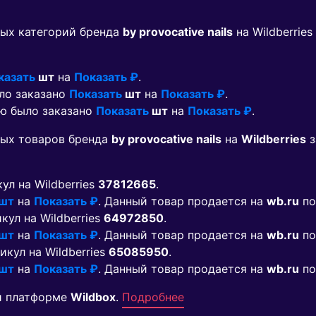
ых категорий бренда
by provocative nails
на Wildberrie
казать
шт
на
Показать ₽
.
ыло заказано
Показать
шт
на
Показать ₽
.
лю было заказано
Показать
шт
на
Показать ₽
.
мых товаров бренда
by provocative nails
на
Wildberries
з
кул на Wildberries
37812665
.
 шт
на
Показать ₽
. Данный товар продается на
wb.ru
по
икул на Wildberries
64972850
.
 шт
на
Показать ₽
. Данный товар продается на
wb.ru
по
тикул на Wildberries
65085950
.
 шт
на
Показать ₽
. Данный товар продается на
wb.ru
по
й платформе
Wildbox
.
Подробнее