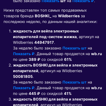
было заказано
Показать
шт
на
Показать ₽
.
Ниже представлен топ самых продаваемых
товаров бренда
BOSHKI_
на
Wildberries
за
последнюю неделю, по данным нашей аналитики:
жидкость для вейпа электронных
испарителей под-систем жижка
, артикул на
Wildberries
44947917
.
За неделю было заказано
Показать шт
на
Показать ₽
. Данный товар продается на
wb.ru
по цене
389 ₽
co скидкой
61%
жидкость BOSHKI для вейпа и электронных
испарителей
, артикул на Wildberries
50081805
.
За неделю было заказано
Показать шт
на
Показать ₽
. Данный товар продается на
wb.ru
по цене
445 ₽
co скидкой
41%
жидкость BOSHKI для вейпа и электронных
испарителей
, артикул на Wildberries