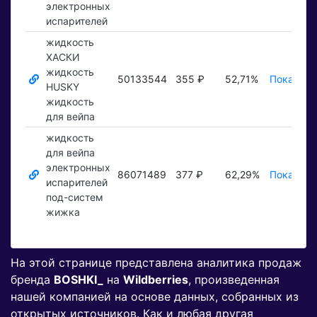
электронных
испарителей
жидкость
ХАСКИ
жидкость
50133544
355 ₽
52,71%
Показать
HUSKY
жидкость
для вейпа
жидкость
для вейпа
электронных
86071489
377 ₽
62,29%
Показать
испарителей
под-систем
жижка
На этой странице представлена аналитика продаж
бренда
BOSHKI_
на
Wildberries
, произведенная
нашей компанией на основе данных, собранных из
открытых источников. Как и любая другая