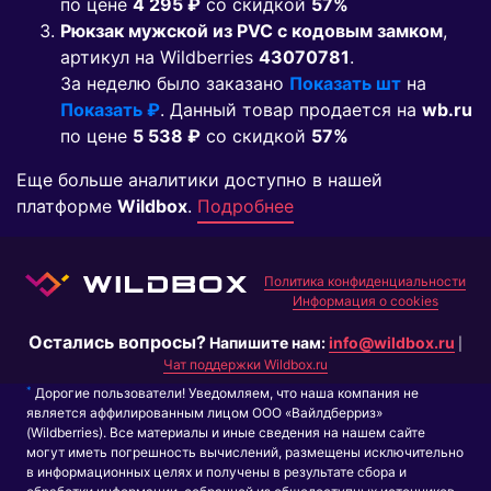
по цене
4 295 ₽
co скидкой
57%
Рюкзак мужской из PVC с кодовым замком
,
артикул на Wildberries
43070781
.
За неделю было заказано
Показать шт
на
Показать ₽
. Данный товар продается на
wb.ru
по цене
5 538 ₽
co скидкой
57%
Еще больше аналитики доступно в нашей
платформе
Wildbox
.
Подробнее
Политика конфиденциальности
Информация о cookies
Остались вопросы?
Напишите нам:
info@wildbox.ru
|
Чат поддержки Wildbox.ru
*
Дорогие пользователи! Уведомляем, что наша компания не
является аффилированным лицом ООО «Вайлдберриз»
(Wildberries). Все материалы и иные сведения на нашем сайте
могут иметь погрешность вычислений, размещены исключительно
в информационных целях и получены в результате сбора и