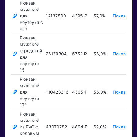
Рюкзак
мужской
для
12137800
4295 ₽
57,0%
Показать ₽
ноутбука с
usb
Рюкзак
мужской
городской
26179304
5752 ₽
56,0%
Показать ₽
для
ноутбука
15
Рюкзак
мужской
для
110423316
4395 ₽
56,0%
Показать ₽
ноутбука
17"
Рюкзак
мужской
из PVC с
43070782
4894 ₽
62,0%
Показать ₽
кодовым