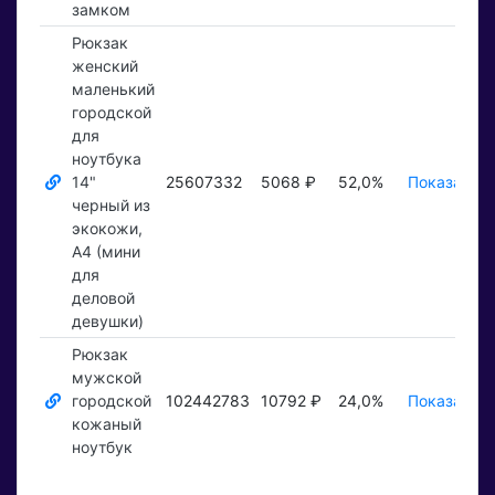
замком
Рюкзак
женский
маленький
городской
для
ноутбука
14"
25607332
5068 ₽
52,0%
Показать ₽
черный из
экокожи,
A4 (мини
для
деловой
девушки)
Рюкзак
мужской
городской
102442783
10792 ₽
24,0%
Показать ₽
кожаный
ноутбук