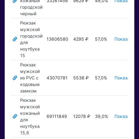
кожаный
33261456
9629 ₽
49,0%
Показать ₽
городской
черный
Рюкзак
мужской
городской
13606580
4295 ₽
57,0%
Показать ₽
для
ноутбука
15
Рюкзак
мужской
из PVC с
43070781
5538 ₽
57,0%
Показать ₽
кодовым
замком
Рюкзак
мужской
кожаный
69111849
12078 ₽
39,0%
Показать ₽
для
ноутбука
15,6