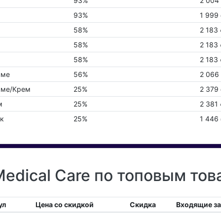
93%
2 004
93%
1 999
58%
2 183
58%
2 183
58%
2 183
аме
56%
2 066
аме/Крем
25%
2 379
м
25%
2 381
ик
25%
1 446
edical Care по топовым тов
ул
Цена со скидкой
Скидка
Входящие з