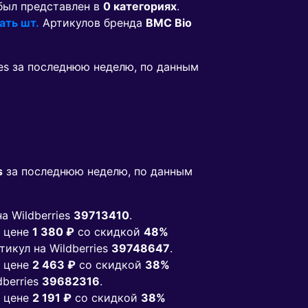
ыл представлен в
0 категориях
.
ать шт.
Артикулов бренда
BMC Bio
ies за последнюю неделю, по данным
s
за последнюю неделю, по данным
на Wildberries
39713410
.
 цене
1 380 ₽
co скидкой
48%
ртикул на Wildberries
39748647
.
 цене
2 463 ₽
co скидкой
38%
dberries
39682316
.
 цене
2 191 ₽
co скидкой
38%