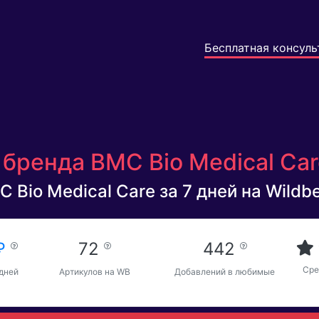
Бесплатная консуль
бренда BMC Bio Medical Care
 Bio Medical Care за 7 дней на Wildbe
 ₽
72
442
Сре
 дней
Артикулов на WB
Добавлений в любимые