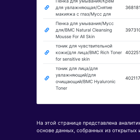
Пенка для умывания/Крем
для увлажняющая/Снятие
36818
макияжа с глаз/Мусс для
Пенка для умывания/Мусс
для/BMC Natural Cleansing
39731
Mousse For All Skin
тоник для чувствительной
кожи/для лица/BMC Rich Toner
40225
for sensitive skin
тоник для лица/для
увлажняющий/для
40211
очищающий/BMC Hyaluronic
Toner
На этой странице представлена аналит
основе данных, собранных из открытых 