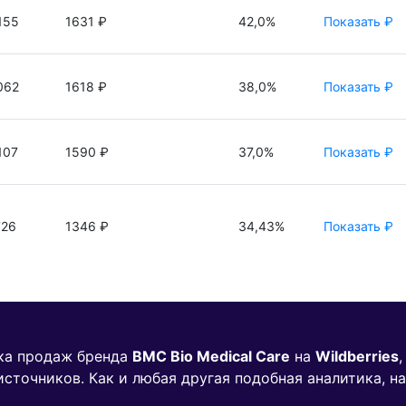
155
1631 ₽
42,0%
Показать ₽
062
1618 ₽
38,0%
Показать ₽
107
1590 ₽
37,0%
Показать ₽
726
1346 ₽
34,43%
Показать ₽
ика продаж бренда
BMC Bio Medical Care
на
Wildberries
источников. Как и любая другая подобная аналитика, н