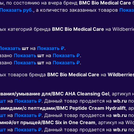
ы, по состоянию на вчера бренд
BMC Bio Medical Care
б
Показать руб.
, а количество заказанных товаров
Показ
ых категорий бренда
BMC Bio Medical Care
на Wildberr
Показать
шт
на
Показать ₽
.
казано
Показать
шт
на
Показать ₽
.
казано
Показать
шт
на
Показать ₽
.
мых товаров бренда
BMC Bio Medical Care
на
Wildberrie
вания/умывание для/BMC AHA Cleansing Gel
, артикул 
 шт
на
Показать ₽
. Данный товар продается на
wb.ru
по
амидами/с пептидами/BMC Peptide Cream Hydralift
, а
 шт
на
Показать ₽
. Данный товар продается на
wb.ru
по
мной/от прыщей/BMC Six in One Cream
, артикул на Wil
 шт
на
Показать ₽
. Данный товар продается на
wb.ru
по