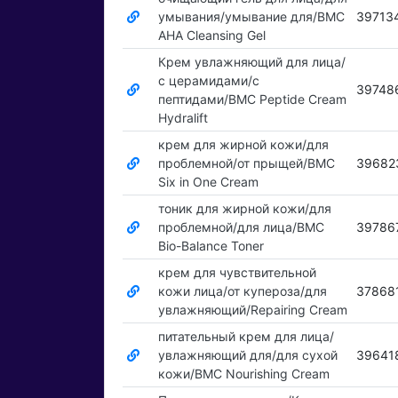
умывания/умывание для/BMC
39713
AHA Cleansing Gel
Крем увлажняющий для лица/
с церамидами/с
39748
пептидами/BMC Peptide Cream
Hydralift
крем для жирной кожи/для
проблемной/от прыщей/BMC
39682
Six in One Cream
тоник для жирной кожи/для
проблемной/для лица/BMC
39786
Bio-Balance Toner
крем для чувствительной
кожи лица/от купероза/для
37868
увлажняющий/Repairing Cream
питательный крем для лица/
увлажняющий для/для сухой
39641
кожи/BMC Nourishing Cream