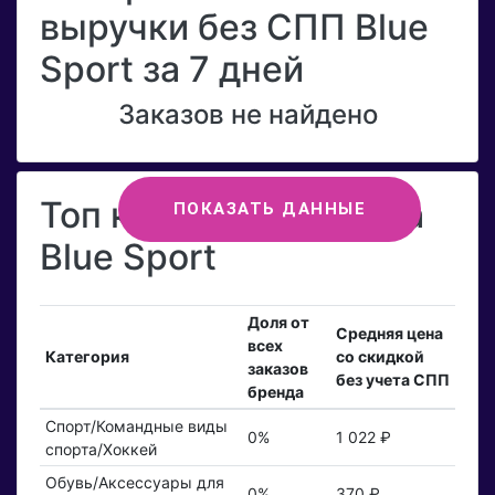
выручки без СПП Blue
Sport за 7 дней
Заказов не найдено
Топ категорий бренда
ПОКАЗАТЬ ДАННЫЕ
Blue Sport
Доля от
Средняя цена
всех
Категория
со скидкой
заказов
без учета СПП
бренда
Спорт/Командные виды
0%
1 022 ₽
спорта/Хоккей
Обувь/Аксессуары для
0%
370 ₽