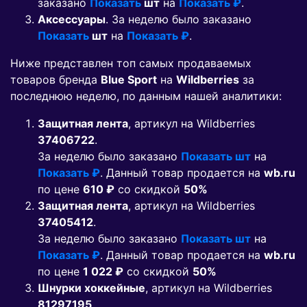
заказано
Показать
шт
на
Показать ₽
.
Аксессуары
. За неделю было заказано
Показать
шт
на
Показать ₽
.
Ниже представлен топ самых продаваемых
товаров бренда
Blue Sport
на
Wildberries
за
последнюю неделю, по данным нашей аналитики:
Защитная лента
, артикул на Wildberries
37406722
.
За неделю было заказано
Показать шт
на
Показать ₽
. Данный товар продается на
wb.ru
по цене
610 ₽
co скидкой
50%
Защитная лента
, артикул на Wildberries
37405412
.
За неделю было заказано
Показать шт
на
Показать ₽
. Данный товар продается на
wb.ru
по цене
1 022 ₽
co скидкой
50%
Шнурки хоккейные
, артикул на Wildberries
81297195
.