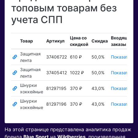
топовым товарам без
учета СПП
Цена со
Входящие
Товар
Артикул
Скидка
скидкой
заказы
Защитная
37406722
610 ₽
50,0%
Показать ₽
лента
Защитная
37405412
1022 ₽
50,0%
Показать ₽
лента
Шнурки
81297195
370 ₽
43,0%
Показать ₽
хоккейные
Шнурки
81297196
370 ₽
43,0%
Показать ₽
хоккейные
На этой странице представлена аналитика продаж
бренда
Blue Sport
на
Wildberries
, произведенная