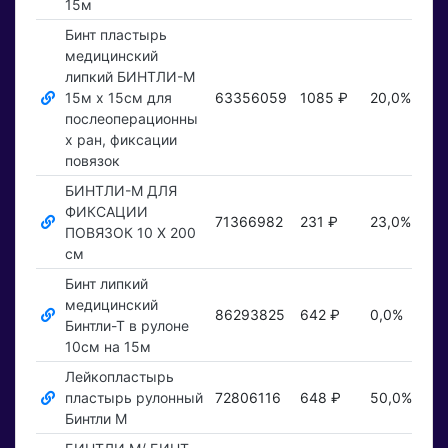
15м
Бинт пластырь
медицинский
липкий БИНТЛИ-М
15м х 15см для
63356059
1085 ₽
20,0%
П
послеоперационны
х ран, фиксации
повязок
БИНТЛИ-М ДЛЯ
ФИКСАЦИИ
71366982
231 ₽
23,0%
П
ПОВЯЗОК 10 Х 200
см
Бинт липкий
медицинский
86293825
642 ₽
0,0%
П
Бинтли-Т в рулоне
10см на 15м
Лейкопластырь
пластырь рулонный
72806116
648 ₽
50,0%
П
Бинтли М