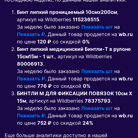
Бинт липкий проницаемый 10смх200см
,
артикул на Wildberries
115236515
.
За неделю было заказано
Показать шт
на
Показать ₽
. Данный товар продается на
wb.ru
по цене
120 ₽
co скидкой
0%
Бинт липкий медицинский Бинтли-Т в рулоне
15см15м - 1 шт.
, артикул на Wildberries
80006913
.
За неделю было заказано
Показать шт
на
Показать ₽
. Данный товар продается на
wb.ru
по цене
776 ₽
co скидкой
0%
БИНТЛИ М ДЛЯ ФИКСАЦИИ ПОВЯЗОК 10см Х
15м
, артикул на Wildberries
78375793
.
За неделю было заказано
Показать шт
на
Показать ₽
. Данный товар продается на
wb.ru
по цене
752 ₽
co скидкой
24%
Еще больше аналитики доступно в нашей