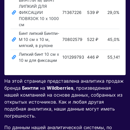
БИНТЛИ М/ БИНТ
ЛИПКИЙ ДЛЯ
ФИКСАЦИИ
71367226
539 ₽
29,0%
П
ПОВЯЗОК 10 х 1000
см
Бинт липкий Бинтли-
М 10 см х 10 м,
70802579
522 ₽
45,0%
П
мягкий, в рулоне
Липкий бинт 10 см х
101299793
446 ₽
55,14%
П
10 м для фиксации
На этой странице представлена аналитика продаж
бренда
Бинтли
на
Wildberries
, произведенная
нашей компанией на основе данных, собранных из
открытых источников. Как и любая другая
подобная аналитика, наши данные могут иметь
погрешность.
По данным нашей аналитической системы, по