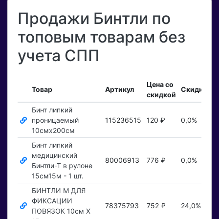
Продажи Бинтли по
топовым товарам без
учета СПП
Цена со
В
Товар
Артикул
Скидка
скидкой
з
Бинт липкий
проницаемый
115236515
120 ₽
0,0%
П
10смх200см
Бинт липкий
медицинский
80006913
776 ₽
0,0%
П
Бинтли-Т в рулоне
15см15м - 1 шт.
БИНТЛИ М ДЛЯ
ФИКСАЦИИ
78375793
752 ₽
24,0%
П
ПОВЯЗОК 10см Х