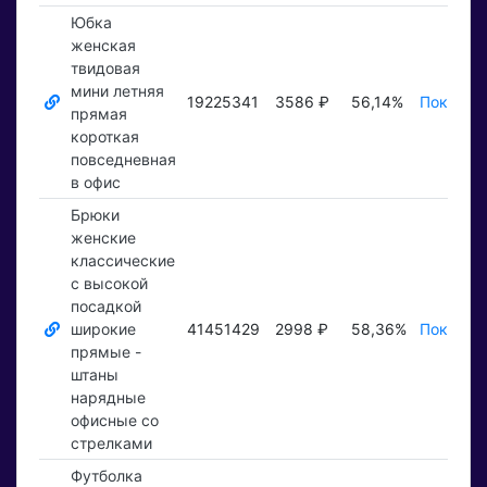
Юбка
женская
твидовая
мини летняя
19225341
3586 ₽
56,14%
Показать
прямая
короткая
повседневная
в офис
Брюки
женские
классические
с высокой
посадкой
широкие
41451429
2998 ₽
58,36%
Показать
прямые -
штаны
нарядные
офисные со
стрелками
Футболка