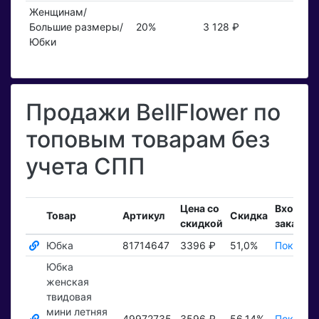
Женщинам/
Большие размеры/
20%
3 128 ₽
Юбки
Продажи BellFlower по
топовым товарам без
учета СПП
Цена со
Входящ
Товар
Артикул
Скидка
скидкой
заказы
Юбка
81714647
3396 ₽
51,0%
Показать
Юбка
женская
твидовая
мини летняя
49972735
3596 ₽
56,14%
Показать