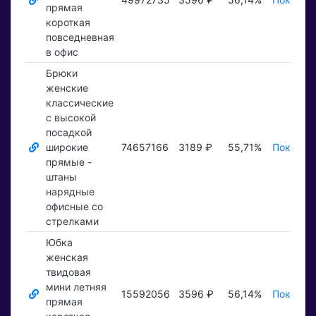
прямая
короткая
повседневная
в офис
Брюки
женские
классические
с высокой
посадкой
широкие
74657166
3189 ₽
55,71%
Показать
прямые -
штаны
нарядные
офисные со
стрелками
Юбка
женская
твидовая
мини летняя
15592056
3596 ₽
56,14%
Показать
прямая