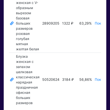
женская с V-
образным
вырезом
базовая
больших
28909205
1322 ₽
63,29%
Показать
размеров
розовая
голубая
мятная
желтая белая
Блузка
женская с
запахом
шелковая
классическая
50520624
3184 ₽
56,86%
Показать
нарядная
праздничная
офисная
больших
размеров