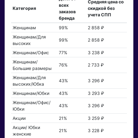
Средняя цена со
всех
Категория
скидкой без
заказов
учета СПП
бренда
Женщинам
99%
2 858 ₽
Женщинам/Для
99%
2 858 ₽
высоких
Женщинам/Офис
77%
3 238 ₽
Женщинам/
76%
2 733 ₽
Большие размеры
Женщинам/Для
43%
3 296 ₽
высоких/Юбка
Женщинам/Юбки
43%
3 293 ₽
Женщинам/Офис/
43%
3 296 ₽
Юбки
Акции
21%
3 259 ₽
Акции/ Юбки
21%
3 228 ₽
женские