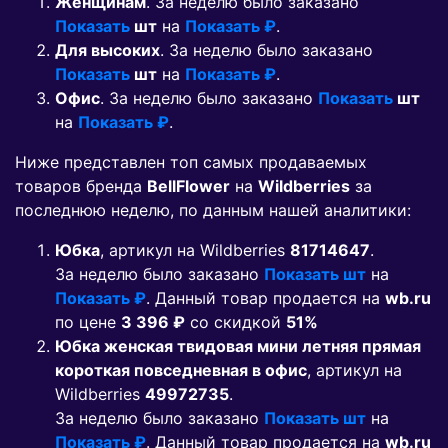
Женщинам
. За неделю было заказано
Показать
шт
на
Показать ₽
.
Для высоких
. За неделю было заказано
Показать
шт
на
Показать ₽
.
Офис
. За неделю было заказано
Показать
шт
на
Показать ₽
.
Ниже представлен топ самых продаваемых
товаров бренда
BellFlower
на
Wildberries
за
последнюю неделю, по данным нашей аналитики:
Юбка
, артикул на Wildberries
81714647
.
За неделю было заказано
Показать шт
на
Показать ₽
. Данный товар продается на
wb.ru
по цене
3 396 ₽
co скидкой
51%
Юбка женская твидовая мини летняя прямая
короткая повседневная в офис
, артикул на
Wildberries
49972735
.
За неделю было заказано
Показать шт
на
Показать ₽
. Данный товар продается на
wb.ru