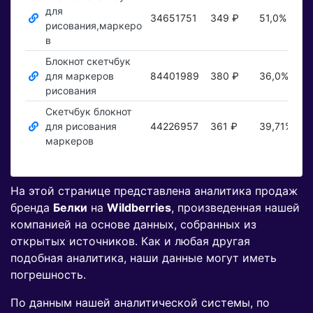
для
34651751
349 ₽
51,0%
П
рисования,маркеро
в
Блокнот скетчбук
для маркеров
84401989
380 ₽
36,0%
П
рисования
Скетчбук блокнот
для рисования
44226957
361 ₽
39,71%
П
маркеров
На этой странице представлена аналитика продаж
бренда
Белки
на
Wildberries
, произведенная нашей
компанией на основе данных, собранных из
открытых источников. Как и любая другая
подобная аналитика, наши данные могут иметь
погрешность.
По данным нашей аналитической системы, по