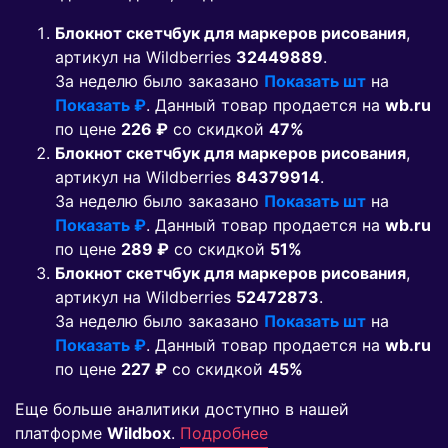
Блокнот скетчбук для маркеров рисования
,
артикул на Wildberries
32449889
.
За неделю было заказано
Показать шт
на
Показать ₽
. Данный товар продается на
wb.ru
по цене
226 ₽
co скидкой
47%
Блокнот скетчбук для маркеров рисования
,
артикул на Wildberries
84379914
.
За неделю было заказано
Показать шт
на
Показать ₽
. Данный товар продается на
wb.ru
по цене
289 ₽
co скидкой
51%
Блокнот скетчбук для маркеров рисования
,
артикул на Wildberries
52472873
.
За неделю было заказано
Показать шт
на
Показать ₽
. Данный товар продается на
wb.ru
по цене
227 ₽
co скидкой
45%
Еще больше аналитики доступно в нашей
платформе
Wildbox
.
Подробнее