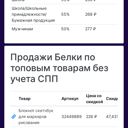
Школа/Школьные
принадлежности/
55%
268 ₽
Бумажная продукция
Мужчинам
50%
277 ₽
Продажи Белки по
топовым товарам без
учета СПП
Цена со
В
Товар
Артикул
Скидка
скидкой
з
Блокнот скетчбук
для маркеров
32449889
226 ₽
47,43%
П
рисования