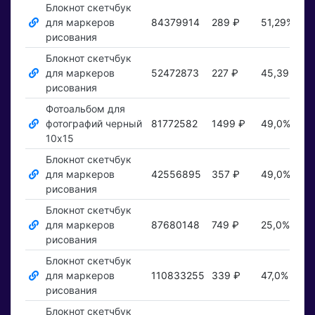
Блокнот скетчбук
для маркеров
84379914
289 ₽
51,29%
П
рисования
Блокнот скетчбук
для маркеров
52472873
227 ₽
45,39%
П
рисования
Фотоальбом для
фотографий черный
81772582
1499 ₽
49,0%
П
10х15
Блокнот скетчбук
для маркеров
42556895
357 ₽
49,0%
П
рисования
Блокнот скетчбук
для маркеров
87680148
749 ₽
25,0%
П
рисования
Блокнот скетчбук
для маркеров
110833255
339 ₽
47,0%
П
рисования
Блокнот скетчбук