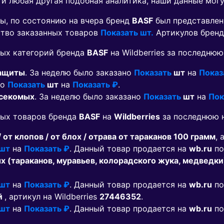
 и любая другая подобная аналитика, наши данные мог
ы, по состоянию на вчера бренд
BASF
был представлен
ество заказанных товаров
Показать шт.
Артикулов брен
ых категорий бренда
BASF
на Wildberries за последню
защиты
. За неделю было заказано
Показать
шт
на
Показ
но
Показать
шт
на
Показать ₽
.
асекомых
. За неделю было заказано
Показать
шт
на
Пок
мых товаров бренда
BASF
на
Wildberries
за последнюю н
 от клопов / от блох / отрава от тараканов 100 грамм
, 
 шт
на
Показать ₽
. Данный товар продается на
wb.ru
по
х (тараканов, муравьев, колорадского жука, медведки
 шт
на
Показать ₽
. Данный товар продается на
wb.ru
по
й
, артикул на Wildberries
27446352
.
 шт
на
Показать ₽
. Данный товар продается на
wb.ru
по