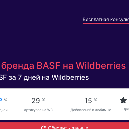
Бесплатная консуль
бренда BASF на Wildberries
F за 7 дней на Wildberries
 ₽
29
15
Сре
 дней
Артикулов на WB
Добавлений в любимые
Обновить данные