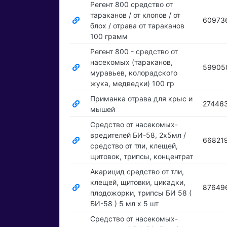
Регент 800 средство от
тараканов / от клопов / от
60973
блох / отрава от тараканов
100 грамм
Регент 800 - средство от
насекомых (тараканов,
59905
муравьев, колорадского
жука, медведки) 100 гр
Приманка отрава для крыс и
27446
мышей
Средство от насекомых-
вредителей БИ-58, 2х5мл /
66821
средство от тли, клещей,
щитовок, трипсы, концентрат
Акарицид средство от тли,
клещей, щитовки, цикадки,
87649
плодожорки, трипсы БИ 58 (
БИ-58 ) 5 мл x 5 шт
Средство от насекомых-