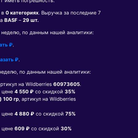
ут иметь погрешность.
 в
0 категориях
. Выручка за последние 7
да
BASF
–
29 шт.
ю неделю, по данным нашей аналитики:
ать ₽
.
азать ₽
.
еделю, по данным нашей аналитики:
артикул на Wildberries
60973605
.
 цене
4 550 ₽
co скидкой
35%
) 100 гр
, артикул на Wildberries
 цене
4 880 ₽
co скидкой
75%
 цене
609 ₽
co скидкой
30%