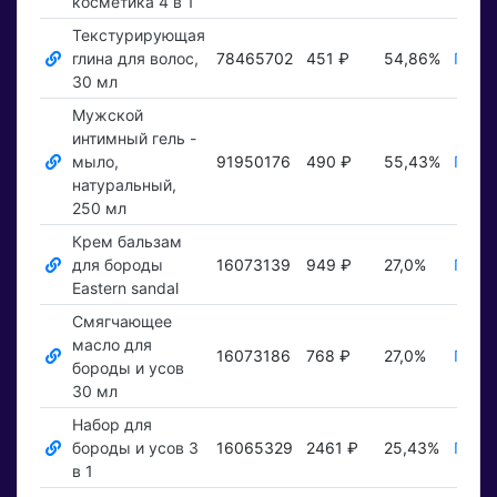
косметика 4 в 1
Текстурирующая
глина для волос,
78465702
451 ₽
54,86%
Показ
30 мл
Мужской
интимный гель -
мыло,
91950176
490 ₽
55,43%
Показ
натуральный,
250 мл
Крем бальзам
для бороды
16073139
949 ₽
27,0%
Показ
Eastern sandal
Смягчающее
масло для
16073186
768 ₽
27,0%
Показ
бороды и усов
30 мл
Набор для
бороды и усов 3
16065329
2461 ₽
25,43%
Показ
в 1