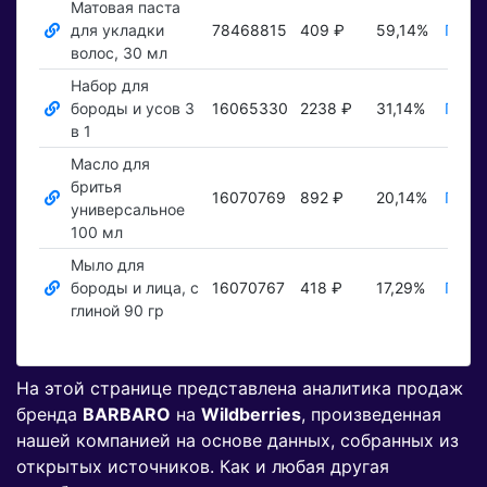
Матовая паста
для укладки
78468815
409 ₽
59,14%
Показ
волос, 30 мл
Набор для
бороды и усов 3
16065330
2238 ₽
31,14%
Показ
в 1
Масло для
бритья
16070769
892 ₽
20,14%
Показ
универсальное
100 мл
Мыло для
бороды и лица, с
16070767
418 ₽
17,29%
Показ
глиной 90 гр
На этой странице представлена аналитика продаж
бренда
BARBARO
на
Wildberries
, произведенная
нашей компанией на основе данных, собранных из
открытых источников. Как и любая другая