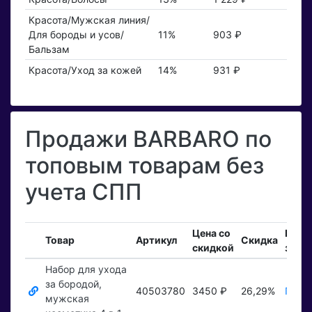
Красота/Мужская линия/
Для бороды и усов/
11%
903 ₽
Бальзам
Красота/Уход за кожей
14%
931 ₽
Продажи BARBARO по
топовым товарам без
учета СПП
Цена со
Вход
Товар
Артикул
Скидка
скидкой
зака
Набор для ухода
за бородой,
40503780
3450 ₽
26,29%
Показ
мужская