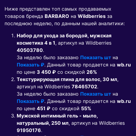
Ниже представлен топ самых продаваемых
товаров бренда
BARBARO
на
Wildberries
за
последнюю неделю, по данным нашей аналитики:
Набор для ухода за бородой, мужская
косметика 4 в 1
, артикул на Wildberries
40503780
.
За неделю было заказано
Показать шт
на
Показать ₽
. Данный товар продается на
wb.ru
по цене
3 450 ₽
co скидкой
26%
Текстурирующая глина для волос, 30 мл
,
артикул на Wildberries
78465702
.
За неделю было заказано
Показать шт
на
Показать ₽
. Данный товар продается на
wb.ru
по цене
451 ₽
co скидкой
55%
Мужской интимный гель - мыло,
натуральный, 250 мл
, артикул на Wildberries
91950176
.