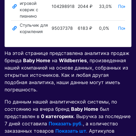
игровой
104298918
2044 ₽
33,0%
Показат
коврик с
пианино
Стульчик для
95037378
6183 ₽
0,0%
Показат
кормления
На этой странице представлена аналитика продаж
бренда
Baby Home
на
Wildberries
, произведенная
нашей компанией на основе данных, собранных из
открытых источников. Как и любая другая
подобная аналитика, наши данные могут иметь
погрешность.
По данным нашей аналитической системы, по
состоянию на вчера бренд
Baby Home
был
представлен в
0 категориях
. Выручка за последние
7 дней составила
Показать руб.
, а количество
заказанных товаров
Показать шт.
Артикулов