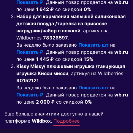
Показать ₽
. Данный товар продается на
wb.ru
по цене
1 642 ₽
co скидкой
0%
Набор для кормления малышей силиконовая
детская посуда /тарелка на присоске
нагрудник/набор с ложкой
, артикул на
Wildberries
78326597
.
За неделю было заказано
Показать шт
на
Показать ₽
. Данный товар продается на
wb.ru
по цене
1 445 ₽
co скидкой
15%
Kissy Missy/ плюшевый игрушка /танцующая
игрушка Кисси мисси
, артикул на Wildberries
90152121
.
За неделю было заказано
Показать шт
на
Показать ₽
. Данный товар продается на
wb.ru
по цене
2 000 ₽
co скидкой
0%
Еще больше аналитики доступно в нашей
платформе
Wildbox
.
Подробнее