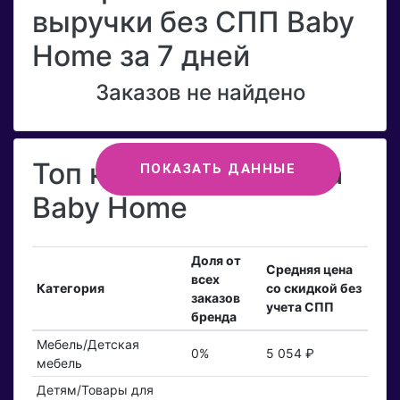
выручки без СПП Baby
Home за 7 дней
Заказов не найдено
Топ категорий бренда
ПОКАЗАТЬ ДАННЫЕ
Baby Home
Доля от
Средняя цена
всех
Категория
со скидкой без
заказов
учета СПП
бренда
Мебель/Детская
0%
5 054 ₽
мебель
Детям/Товары для