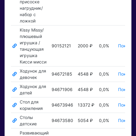
присоске
нагрудник/
набор с
ложкой
Kissy Missy/
плюшевый
игрушка /
90152121
2000 ₽
0,0%
Показат
танцующая
игрушка
Кисси мисси
Ходунок для
94672185
4548 ₽
0,0%
Показат
девочек
Ходунок для
94671906
4548 ₽
0,0%
Показат
детей
Стол для
94673946
13372 ₽
0,0%
Показат
кормления
Столы
94673580
5054 ₽
0,0%
Показат
детские
Развивающий