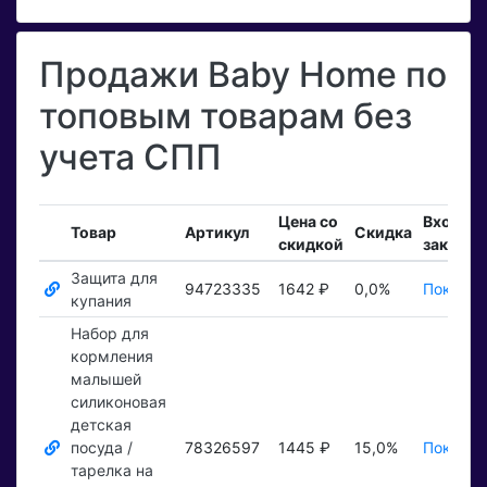
Продажи Baby Home по
топовым товарам без
учета СПП
Цена со
Входящ
Товар
Артикул
Скидка
скидкой
заказы
Защита для
94723335
1642 ₽
0,0%
Показат
купания
Набор для
кормления
малышей
силиконовая
детская
посуда /
78326597
1445 ₽
15,0%
Показат
тарелка на