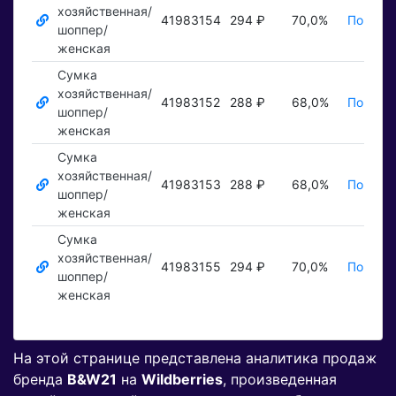
хозяйственная/
41983154
294 ₽
70,0%
Показат
шоппер/
женская
Сумка
хозяйственная/
41983152
288 ₽
68,0%
Показат
шоппер/
женская
Сумка
хозяйственная/
41983153
288 ₽
68,0%
Показат
шоппер/
женская
Сумка
хозяйственная/
41983155
294 ₽
70,0%
Показат
шоппер/
женская
На этой странице представлена аналитика продаж
бренда
B&W21
на
Wildberries
, произведенная