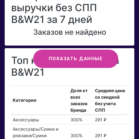
выручки без СПП
B&W21 за 7 дней
Заказов не найдено
Топ категорий бренда
ПОКАЗАТЬ ДАННЫЕ
B&W21
Доля от
Средняя цена
всех
со скидкой
Категория
заказов
без учета
бренда
СПП
Аксессуары
300%
291 ₽
Аксессуары/Сумки и
рюкзаки/Сумки
300%
291 ₽