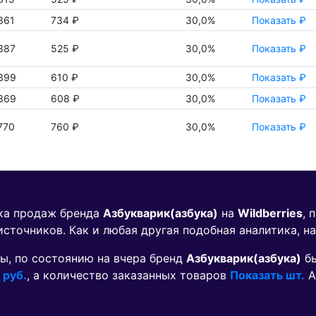
361
734 ₽
30,0%
Показать ₽
387
525 ₽
30,0%
Показать ₽
399
610 ₽
30,0%
Показать ₽
369
608 ₽
30,0%
Показать ₽
770
760 ₽
30,0%
Показать ₽
ика продаж бренда
Азбукварик(азбука)
на
Wildberries
, 
источников. Как и любая другая подобная аналитика, н
ы, по состоянию на вчера бренд
Азбукварик(азбука)
бы
 руб.
, а количество заказанных товаров
Показать шт.
А