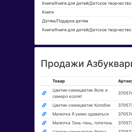
Книги/Книги для детей/Детское творчество 
Книги
Детям/Подарки детям
Книги/Книги для детей/Детское творчество 
Продажи Азбуквари
Товар
Артик
Цветик-семицветик Волк и
37057
семеро козлят
Цветик-семицветик Колобок
37057
Малютка Я умею одеваться
37057
Малютка Тень-тень, потетень
37057
Цветик-семицветик Репка
37057