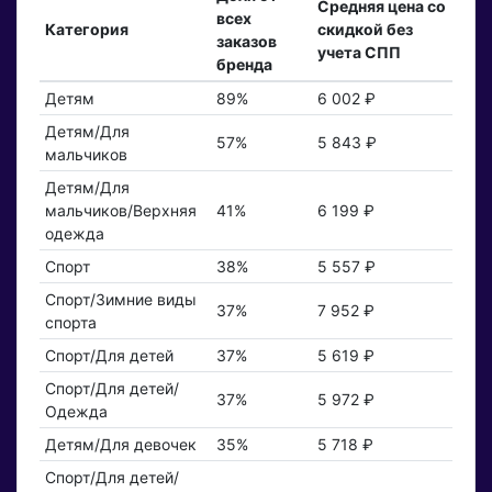
Средняя цена со
всех
Категория
скидкой без
заказов
учета СПП
бренда
Детям
89%
6 002 ₽
Детям/Для
57%
5 843 ₽
мальчиков
Детям/Для
мальчиков/Верхняя
41%
6 199 ₽
одежда
Спорт
38%
5 557 ₽
Спорт/Зимние виды
37%
7 952 ₽
спорта
Спорт/Для детей
37%
5 619 ₽
Спорт/Для детей/
37%
5 972 ₽
Одежда
Детям/Для девочек
35%
5 718 ₽
Спорт/Для детей/