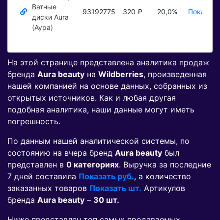
Ватные
93192775
320 ₽
20,0%
Показать
диски Aura
(Аура)
На этой странице представлена аналитика продаж
бренда
Aura beauty
на
Wildberries
, произведенная
нашей компанией на основе данных, собранных из
открытых источников. Как и любая другая
подобная аналитика, наши данные могут иметь
погрешность.
По данным нашей аналитической системы, по
состоянию на вчера бренд
Aura beauty
был
представлен в
0 категориях
. Выручка за последние
7 дней составила
Показать руб.
, а количество
заказанных товаров
Показать шт.
Артикулов
бренда
Aura beauty
–
30 шт.
Ниже представлен топ самых продаваемых