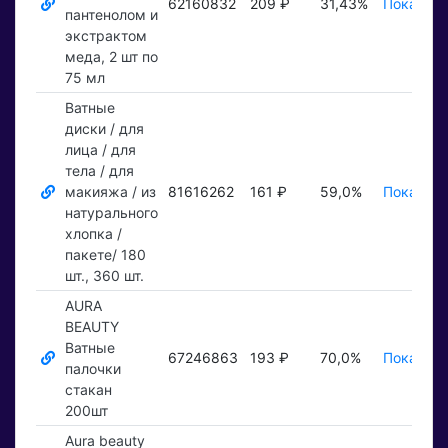
62160832
209 ₽
31,43%
Показать
пантенолом и
экстрактом
меда, 2 шт по
75 мл
Ватные
диски / для
лица / для
тела / для
макияжа / из
81616262
161 ₽
59,0%
Показать
натурального
хлопка /
пакете/ 180
шт., 360 шт.
AURA
BEAUTY
Ватные
67246863
193 ₽
70,0%
Показать
палочки
стакан
200шт
Aura beauty