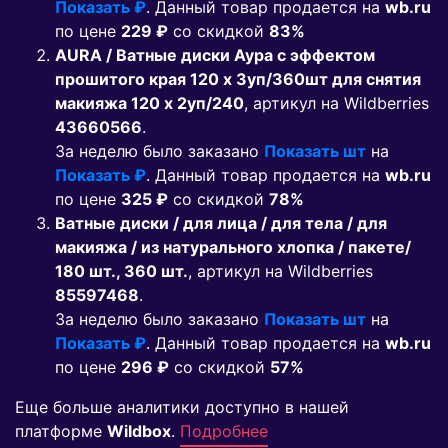
Показать ₽
. Данный товар продается на
wb.ru
по цене
229 ₽
co скидкой
83%
AURA / Ватные диски Аура с эффектом
прошитого края 120 x 3уп/360шт для снятия
макияжа 120 x 2уп/240
, артикул на Wildberries
43660566
.
За неделю было заказано
Показать шт
на
Показать ₽
. Данный товар продается на
wb.ru
по цене
325 ₽
co скидкой
78%
Ватные диски / для лица / для тела / для
макияжа / из натурального хлопка / пакете/
180 шт., 360 шт.
, артикул на Wildberries
85597468
.
За неделю было заказано
Показать шт
на
Показать ₽
. Данный товар продается на
wb.ru
по цене
296 ₽
co скидкой
57%
Еще больше аналитики доступно в нашей
платформе
Wildbox
.
Подробнее