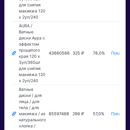
для снятия
макияжа 120
x 2уп/240
AURA /
Ватные
диски Аура с
эффектом
прошитого
43660566
325 ₽
78,0%
Показать
края 120 x
3уп/360шт
для снятия
макияжа 120
x 2уп/240
Ватные
диски / для
лица / для
тела / для
макияжа / из
85597468
296 ₽
57,0%
Показать
натурального
хлопка /