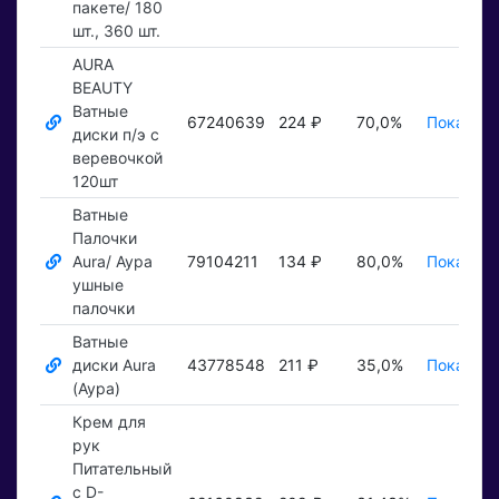
пакете/ 180
шт., 360 шт.
AURA
BEAUTY
Ватные
67240639
224 ₽
70,0%
Показать
диски п/э с
веревочкой
120шт
Ватные
Палочки
Aura/ Аура
79104211
134 ₽
80,0%
Показать
ушные
палочки
Ватные
диски Aura
43778548
211 ₽
35,0%
Показать
(Аура)
Крем для
рук
Питательный
с D-