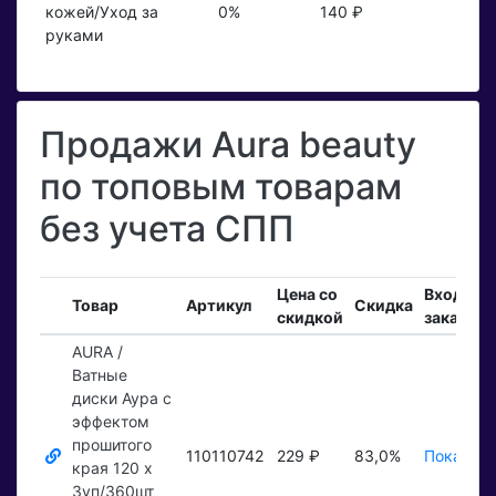
кожей/Уход за
0%
140 ₽
руками
Продажи Aura beauty
по топовым товарам
без учета СПП
Цена со
Входящи
Товар
Артикул
Скидка
скидкой
заказы
AURA /
Ватные
диски Аура с
эффектом
прошитого
110110742
229 ₽
83,0%
Показать
края 120 x
3уп/360шт