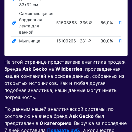
83*32 см
Самоклеющаяся
бордюрная
51503883
336 ₽
66,0%
Показ
лента для
ванной
Мыльница
15109266
231 ₽
30,0%
Показ
На этой странице представлена аналитика продаж
бренда
Ask Gecko
на
Wildberries
, произведенная
нашей компанией на основе данных, собранных из
открытых источников. Как и любая другая
подобная аналитика, наши данные могут иметь
погрешность.
По данным нашей аналитической системы, по
состоянию на вчера бренд
Ask Gecko
был
представлен в
0 категориях
. Выручка за последние
7 дней составила
Показать руб.
, а количество