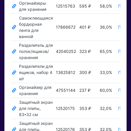
Органайзеры
12515763
595 ₽
58,0%
Показ
для хранения
Самоклеющаяся
бордюрная
17866672
401 ₽
36,0%
Показ
лента для
ванной
Разделитель для
полок/ящиков/
42040252
323 ₽
65,0%
Показ
хранения
Разделители для
ящиков, набор 4
13625812
300 ₽
33,0%
Показ
шт
Органайзер для
47551144
237 ₽
60,0%
Показ
хранения
Защитный экран
для плиты,
12520175
353 ₽
32,0%
Показ
83*32 см
Защитный экран
для плиты,
12520176
353 ₽
32,0%
Показ