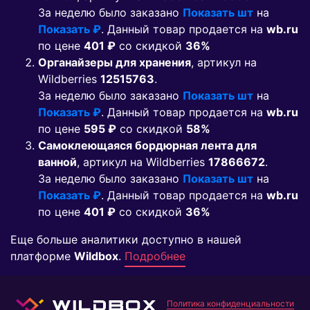
За неделю было заказано
Показать шт
на
Показать ₽
. Данный товар продается на
wb.ru
по цене
401 ₽
co скидкой
36%
Органайзеры для хранения
, артикул на
Wildberries
12515763
.
За неделю было заказано
Показать шт
на
Показать ₽
. Данный товар продается на
wb.ru
по цене
595 ₽
co скидкой
58%
Самоклеющаяся бордюрная лента для
ванной
, артикул на Wildberries
17866672
.
За неделю было заказано
Показать шт
на
Показать ₽
. Данный товар продается на
wb.ru
по цене
401 ₽
co скидкой
36%
Еще больше аналитики доступно в нашей
платформе
Wildbox
.
Подробнее
Политика конфиденциальности