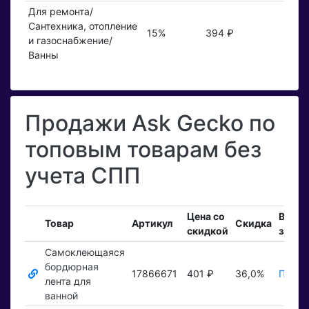
Для ремонта/
Сантехника, отопление
15%
394 ₽
и газоснабжение/
Ванны
Продажи Ask Gecko по
топовым товарам без
учета СПП
Цена со
Вход
Товар
Артикул
Скидка
скидкой
заказ
Самоклеющаяся
бордюрная
17866671
401 ₽
36,0%
Показ
лента для
ванной