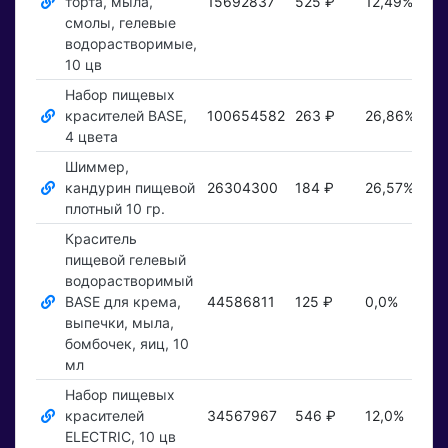
торта, мыла,
15692837
525 ₽
12,49%
По
смолы, гелевые
водорастворимые,
10 цв
Набор пищевых
красителей BASE,
100654582
263 ₽
26,86%
По
4 цвета
Шиммер,
кандурин пищевой
26304300
184 ₽
26,57%
По
плотный 10 гр.
Краситель
пищевой гелевый
водорастворимый
BASE для крема,
44586811
125 ₽
0,0%
По
выпечки, мыла,
бомбочек, яиц, 10
мл
Набор пищевых
красителей
34567967
546 ₽
12,0%
По
ELECTRIC, 10 цв