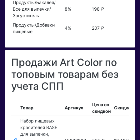
Продукты/Бакалея/
Все для выпечки/
8%
198 ₽
Загуститель
Продукты/Добавки
4%
207 ₽
пищевые
Продажи Art Color по
топовым товарам без
учета СПП
Цена со
Вх
Товар
Артикул
Скидка
скидкой
за
Набор пищевых
красителей BASE
для выпечки,