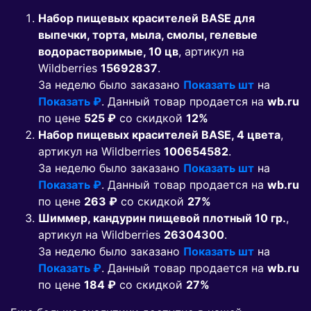
Набор пищевых красителей BASE для
выпечки, торта, мыла, смолы, гелевые
водорастворимые, 10 цв
, артикул на
Wildberries
15692837
.
За неделю было заказано
Показать шт
на
Показать ₽
. Данный товар продается на
wb.ru
по цене
525 ₽
co скидкой
12%
Набор пищевых красителей BASE, 4 цвета
,
артикул на Wildberries
100654582
.
За неделю было заказано
Показать шт
на
Показать ₽
. Данный товар продается на
wb.ru
по цене
263 ₽
co скидкой
27%
Шиммер, кандурин пищевой плотный 10 гр.
,
артикул на Wildberries
26304300
.
За неделю было заказано
Показать шт
на
Показать ₽
. Данный товар продается на
wb.ru
по цене
184 ₽
co скидкой
27%