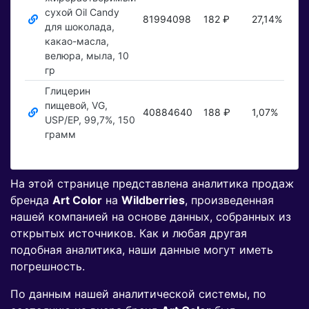
сухой Oil Candy
81994098
182 ₽
27,14%
По
для шоколада,
какао-масла,
велюра, мыла, 10
гр
Глицерин
пищевой, VG,
40884640
188 ₽
1,07%
По
USP/EP, 99,7%, 150
грамм
На этой странице представлена аналитика продаж
бренда
Art Color
на
Wildberries
, произведенная
нашей компанией на основе данных, собранных из
открытых источников. Как и любая другая
подобная аналитика, наши данные могут иметь
погрешность.
По данным нашей аналитической системы, по