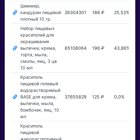
Шиммер,
кандурин пищевой
26304301
186 ₽
25,52%
По
плотный 10 гр.
Набор пищевых
красителей для
окрашивания
выпечки, крема,
65108064
196 ₽
43,86%
По
торта, мыла,
смолы, яиц, 3 цв
10 мл
Краситель
пищевой гелевый
водорастворимый
BASE для крема,
37655829
125 ₽
0,0%
По
выпечки, мыла,
бомбочек, яиц, 10
мл
Краситель
пищевой
жирорастворимый