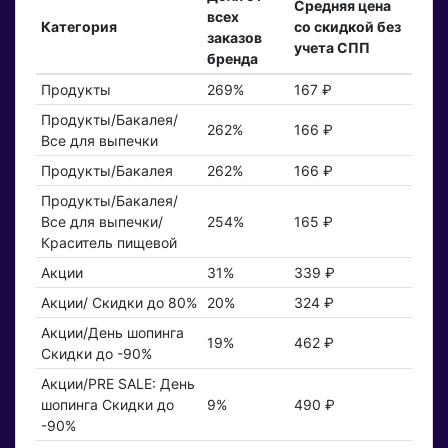
Средняя цена
всех
Категория
со скидкой без
заказов
учета СПП
бренда
Продукты
269%
167 ₽
Продукты/Бакалея/
262%
166 ₽
Все для выпечки
Продукты/Бакалея
262%
166 ₽
Продукты/Бакалея/
Все для выпечки/
254%
165 ₽
Краситель пищевой
Акции
31%
339 ₽
Акции/ Скидки до 80%
20%
324 ₽
Акции/День шопинга
19%
462 ₽
Скидки до -90%
Акции/PRE SALE: День
шопинга Скидки до
9%
490 ₽
-90%