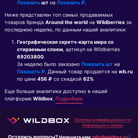
Показать
шт
на
Показать ₽
.
Ниже представлен топ самых продаваемых
товаров бренда
Around the world
на
Wildberries
за
последнюю неделю, по данным нашей аналитики:
Географическая скретч-карта мира со
стираемым слоем
, артикул на Wildberries
69203800
.
За неделю было заказано
Показать шт
на
Показать ₽
. Данный товар продается на
wb.ru
по цене
456 ₽
co скидкой
62%
Еще больше аналитики доступно в нашей
платформе
Wildbox
.
Подробнее
Политика конфиденциальности
Информация о cookies
Остались вопросы?
Напишите нам:
info@wildbox.ru
|