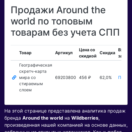
Продажи Around the
world по топовым
товарам без учета СПП
Цена со
Входя
Товар
Артикул
Скидка
скидкой
заказ
Географическая
скретч-карта
мира со
69203800
456 ₽
62,0%
Показа
стираемым
слоем
На этой странице представлена аналитика продаж
бренда
Around the world
на
Wildberries
,
произведенная нашей компанией на основе данных,