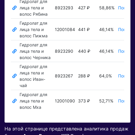
Гидролат для
лица тела и
8923293
427 ₽
58,86%
Показат
волос Рябина
Гидролат для
лица тела и
12001084
441 ₽
46,14%
Показат
волос Пижма
Гидролат для
лица тела и
8923290
440 ₽
46,14%
Показат
волос Черника
Гидролат для
лица тела и
8923267
288 ₽
64,0%
Показат
волос Иван-
чай
Гидролат для
лица тела и
12001090
373 ₽
52,71%
Показат
волос Мха
На этой странице представлена аналитика продаж