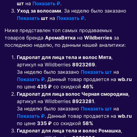
шт
на
Показать ₽
.
Уход за волосами
. За неделю было заказано
Показать
шт
на
Показать ₽
.
Ниже представлен топ самых продаваемых
товаров бренда
АромаВятка
на
Wildberries
за
последнюю неделю, по данным нашей аналитики:
Гидролат для лица тела и волос Мята
,
артикул на Wildberries
8923269
.
За неделю было заказано
Показать шт
на
Показать ₽
. Данный товар продается на
wb.ru
по цене
435 ₽
co скидкой
46%
Гидролат для лица волос Черная смородина
,
артикул на Wildberries
8923281
.
За неделю было заказано
Показать шт
на
Показать ₽
. Данный товар продается на
wb.ru
по цене
335 ₽
co скидкой
58%
Гидролат для лица тела и волос Ромашка
,