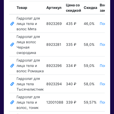
Цена со
Входящ
Товар
Артикул
Скидка
скидкой
заказы
Гидролат для
лица тела и
8923269
435 ₽
46,0%
Показат
волос Мята
Гидролат для
лица волос
8923281
335 ₽
58,0%
Показат
Черная
смородина
Гидролат для
лица тела и
8923296
334 ₽
59,0%
Показат
волос Ромашка
Гидролат для
лица тела
8923294
340 ₽
58,0%
Показат
Тысячелистник
Гидролат для
лица тела и
12001088
339 ₽
59,57%
Показат
волос, тоник