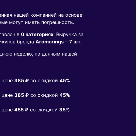
енная нашей компанией на основе
ные могут иметь погрешность.
тавлен в
0 категориях
. Выручка за
икулов бренда
Aromarings
–
7 шт.
днюю неделю, по данным нашей
 цене
385 ₽
co скидкой
45%
 цене
385 ₽
co скидкой
45%
 цене
455 ₽
co скидкой
35%