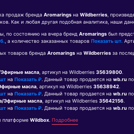
ика продаж бренда
Aromarings
на
Wildberries
, произвед
ков. Как и любая другая подобная аналитика, наши дан
ы, по состоянию на вчера бренд
Aromarings
был предс
б.
, а количество заказанных товаров
Показать шт.
Арт
мых товаров бренда
Aromarings
на
Wildberries
за после
/Эфирные масла
, артикул на Wildberries
35639800
.
 шт
на
Показать ₽
. Данный товар продается на
wb.ru
по
Эфирные масла
, артикул на Wildberries
35638942
.
 шт
на
Показать ₽
. Данный товар продается на
wb.ru
по
а/Эфирные масла
, артикул на Wildberries
35642156
.
 шт
на
Показать ₽
. Данный товар продается на
wb.ru
по
й платформе
Wildbox
.
Подробнее