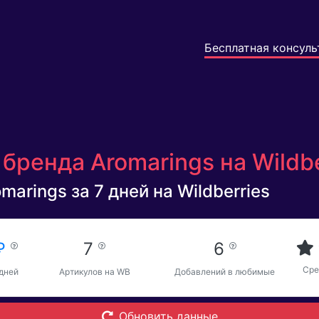
Бесплатная консуль
бренда Aromarings на Wildb
arings за 7 дней на Wildberries
 ₽
7
6
Сре
 дней
Артикулов на WB
Добавлений в любимые
Обновить данные