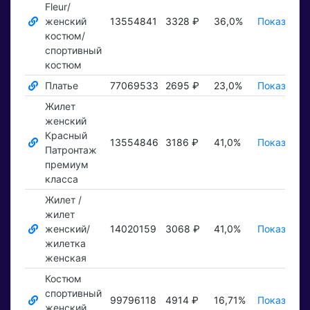
Fleur/
женский
13554841
3328 ₽
36,0%
Показать 
костюм/
спортивный
костюм
Платье
77069533
2695 ₽
23,0%
Показать 
Жилет
женский
Красный
13554846
3186 ₽
41,0%
Показать 
Патронтаж
премиум
класса
Жилет /
жилет
женский/
14020159
3068 ₽
41,0%
Показать 
жилетка
женская
Костюм
спортивный
99796118
4914 ₽
16,71%
Показать 
женский