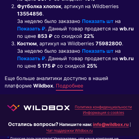
Футболка хлопок
, артикул на Wildberries
13554856
.
За неделю было заказано
Показать шт
на
Показать ₽
. Данный товар продается на
wb.ru
по цене
853 ₽
co скидкой
22%
Костюм
, артикул на Wildberries
75982800
.
За неделю было заказано
Показать шт
на
Показать ₽
. Данный товар продается на
wb.ru
по цене
5 175 ₽
co скидкой
25%
Еще больше аналитики доступно в нашей
платформе
Wildbox
.
Подробнее
Политика конфиденциальности
Информация о cookies
Остались вопросы?
Напишите нам:
info@wildbox.ru
|
Чат поддержки Wildbox.ru
*
Дорогие пользователи! Уведомляем, что наша компания не