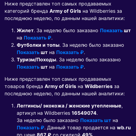
Ниже представлен топ самых продаваемых
категорий бренда
Army of Girls
на Wildberries за
последнюю неделю, по данным нашей аналитики:
Жилет
. За неделю было заказано
Показать
шт
на
Показать ₽
.
Футболки и топы
. За неделю было заказано
Показать
шт
на
Показать ₽
.
Туризм/Походы
. За неделю было заказано
Показать
шт
на
Показать ₽
.
Ниже представлен топ самых продаваемых
товаров бренда
Army of Girls
на
Wildberries
за
последнюю неделю, по данным нашей аналитики:
Леггинсы/ экокожа / женские утепленные
,
артикул на Wildberries
16549074
.
За неделю было заказано
Показать шт
на
Показать ₽
. Данный товар продается на
wb.ru
по цене
867 ₽
co скидкой
49%