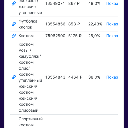
экокожа /
16549074
867 ₽
49,0%
Показать 
женские
утепленные
Футболка
13554856
853 ₽
22,43%
Показать 
хлопок
Костюм
75982800
5175 ₽
25,0%
Показать 
Костюм
Розы /
камуфляж/
костюм
флис/
костюм
13554843
4464 ₽
38,0%
Показать 
утеплённый
женский/
костюм
женский/
костюм
флисовый
Спортивный
костюм