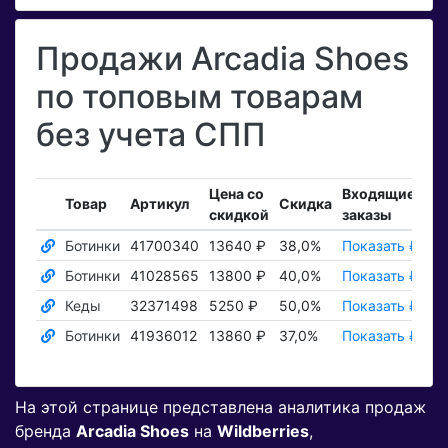
Продажи Arcadia Shoes
по топовым товарам
без учета СПП
Цена со
Входящие
За
Товар
Артикул
Скидка
скидкой
заказы
то
Ботинки
41700340
13640 ₽
38,0%
Показать ₽
По
Ботинки
41028565
13800 ₽
40,0%
Показать ₽
По
Кеды
32371498
5250 ₽
50,0%
Показать ₽
По
Ботинки
41936012
13860 ₽
37,0%
Показать ₽
По
На этой странице представлена аналитика продаж
бренда
Arcadia Shoes
на
Wildberries
,