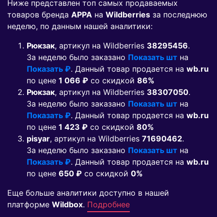
Ниже представлен топ самых продаваемых
товаров бренда
APPA
на
Wildberries
за последнюю
неделю, по данным нашей аналитики:
Рюкзак
, артикул на Wildberries
38295456
.
За неделю было заказано
Показать шт
на
Показать ₽
. Данный товар продается на
wb.ru
по цене
1 066 ₽
co скидкой
86%
Рюкзак
, артикул на Wildberries
38307050
.
За неделю было заказано
Показать шт
на
Показать ₽
. Данный товар продается на
wb.ru
по цене
1 423 ₽
co скидкой
80%
pisyar
, артикул на Wildberries
71690462
.
За неделю было заказано
Показать шт
на
Показать ₽
. Данный товар продается на
wb.ru
по цене
650 ₽
co скидкой
0%
Еще больше аналитики доступно в нашей
платформе
Wildbox
.
Подробнее