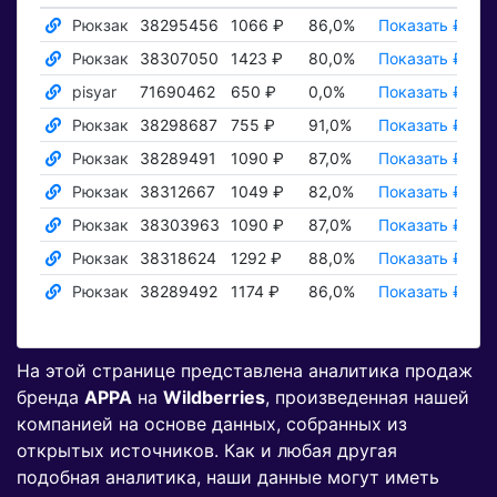
Рюкзак
38295456
1066 ₽
86,0%
Показать ₽
По
Рюкзак
38307050
1423 ₽
80,0%
Показать ₽
По
pisyar
71690462
650 ₽
0,0%
Показать ₽
По
Рюкзак
38298687
755 ₽
91,0%
Показать ₽
По
Рюкзак
38289491
1090 ₽
87,0%
Показать ₽
По
Рюкзак
38312667
1049 ₽
82,0%
Показать ₽
По
Рюкзак
38303963
1090 ₽
87,0%
Показать ₽
По
Рюкзак
38318624
1292 ₽
88,0%
Показать ₽
По
Рюкзак
38289492
1174 ₽
86,0%
Показать ₽
По
На этой странице представлена аналитика продаж
бренда
APPA
на
Wildberries
, произведенная нашей
компанией на основе данных, собранных из
открытых источников. Как и любая другая
подобная аналитика, наши данные могут иметь