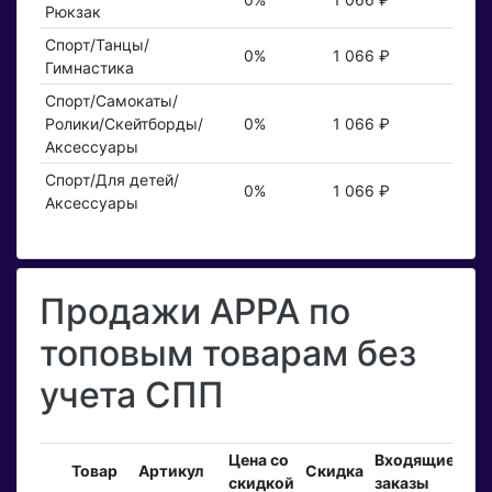
Рюкзак
Спорт/Танцы/
0%
1 066 ₽
Гимнастика
Спорт/Самокаты/
Ролики/Скейтборды/
0%
1 066 ₽
Аксессуары
Спорт/Для детей/
0%
1 066 ₽
Аксессуары
Продажи APPA по
топовым товарам без
учета СПП
Цена со
Входящие
За
Товар
Артикул
Скидка
скидкой
заказы
то