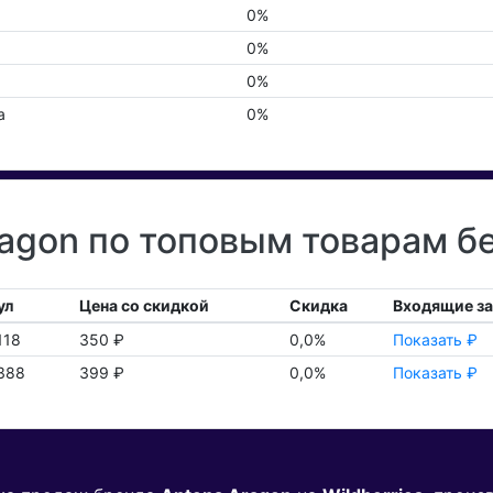
0%
0%
0%
а
0%
agon по топовым товарам б
ул
Цена со скидкой
Скидка
Входящие з
118
350 ₽
0,0%
Показать ₽
388
399 ₽
0,0%
Показать ₽