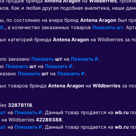
ика продаж бренда
Antena Aragon
на
Wildberries
, произ
ков. Как и любая другая подобная аналитика, наши дан
ы, по состоянию на вчера бренд
Antena Aragon
был пр
б.
, а количество заказанных товаров
Показать шт.
Арт
ых категорий бренда
Antena Aragon
на Wildberries за
ыло заказано
Показать
шт
на
Показать ₽
.
ано
Показать
шт
на
Показать ₽
.
аказано
Показать
шт
на
Показать ₽
.
мых товаров бренда
Antena Aragon
на
Wildberries
за по
ries
32878118
.
 шт
на
Показать ₽
. Данный товар продается на
wb.ru
по
 на Wildberries
42289388
.
 шт
на
Показать ₽
. Данный товар продается на
wb.ru
по