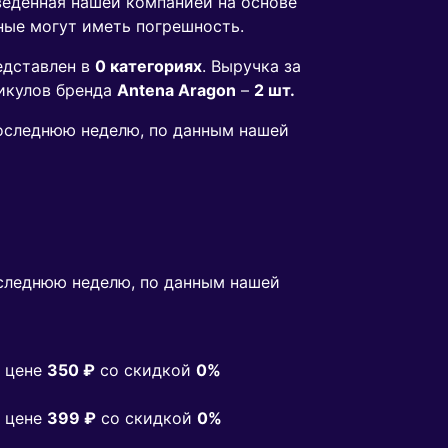
веденная нашей компанией на основе
ные могут иметь погрешность.
едставлен в
0 категориях
. Выручка за
икулов бренда
Antena Aragon
–
2 шт.
 последнюю неделю, по данным нашей
следнюю неделю, по данным нашей
 цене
350 ₽
co скидкой
0%
 цене
399 ₽
co скидкой
0%