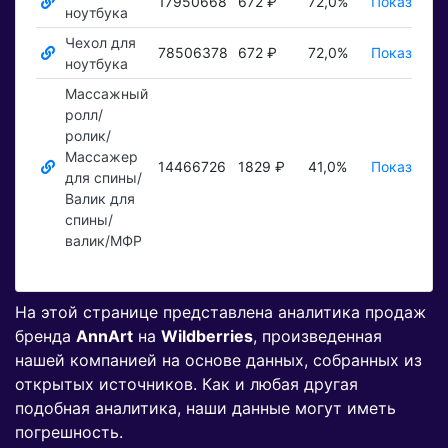
17950668
672 ₽
72,0%
Показать ₽
ноутбука
Чехол для
78506378
672 ₽
72,0%
Показать ₽
ноутбука
Массажный
ролл/
ролик/
Массажер
14466726
1829 ₽
41,0%
Показать ₽
для спины/
Валик для
спины/
валик/МФР
На этой странице представлена аналитика продаж
бренда
AnnArt
на
Wildberries
, произведенная
нашей компанией на основе данных, собранных из
открытых источников. Как и любая другая
подобная аналитика, наши данные могут иметь
погрешность.