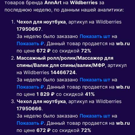
товаров бренда
AnnArt
на
Wildberries
за
последнюю неделю, по данным нашей аналитики:
Чехол для ноутбука
, артикул на Wildberries
17950667
.
За неделю было заказано
Показать шт
на
Показать ₽
. Данный товар продается на
wb.ru
по цене
672 ₽
co скидкой
72%
Массажный ролл/ролик/Массажер для
спины/Валик для спины/валик/МФР
, артикул
на Wildberries
14466724
.
За неделю было заказано
Показать шт
на
Показать ₽
. Данный товар продается на
wb.ru
по цене
1 829 ₽
co скидкой
41%
Чехол для ноутбука
, артикул на Wildberries
17950666
.
За неделю было заказано
Показать шт
на
Показать ₽
. Данный товар продается на
wb.ru
по цене
672 ₽
co скидкой
72%