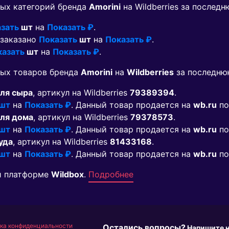
ых категорий бренда
Amorini
на Wildberries за послед
зать
шт
на
Показать ₽
.
 заказано
Показать
шт
на
Показать ₽
.
казать
шт
на
Показать ₽
.
мых товаров бренда
Amorini
на
Wildberries
за последню
для сыра
, артикул на Wildberries
79389394
.
 шт
на
Показать ₽
. Данный товар продается на
wb.ru
по
для дома
, артикул на Wildberries
79378573
.
 шт
на
Показать ₽
. Данный товар продается на
wb.ru
по
уда
, артикул на Wildberries
81433168
.
 шт
на
Показать ₽
. Данный товар продается на
wb.ru
по
й платформе
Wildbox
.
Подробнее
ка конфиденциальности
Остались вопросы?
Напишите 