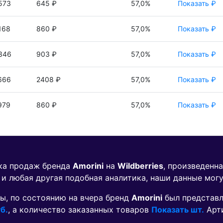
573
645 ₽
57,0%
Показать ₽
168
860 ₽
57,0%
Показать ₽
346
903 ₽
57,0%
Показать ₽
666
2408 ₽
57,0%
Показать ₽
979
860 ₽
57,0%
Показать ₽
ика продаж бренда
Amorini
на
Wildberries
, произведенн
 и любая другая подобная аналитика, наши данные мог
ы, по состоянию на вчера бренд
Amorini
был представ
б.
, а количество заказанных товаров
Показать шт.
Арт