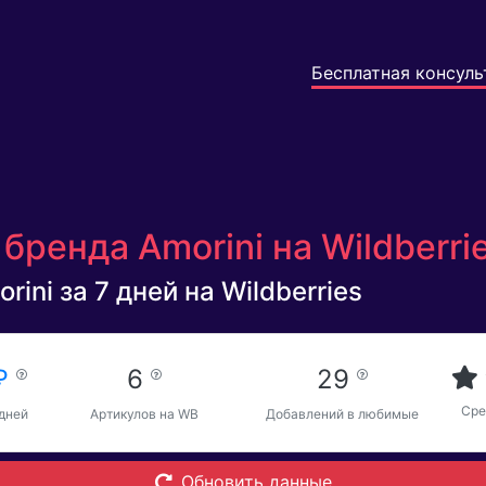
Бесплатная консуль
бренда Amorini на Wildberri
ini за 7 дней на Wildberries
 ₽
6
29
Сре
 дней
Артикулов на WB
Добавлений в любимые
Обновить данные