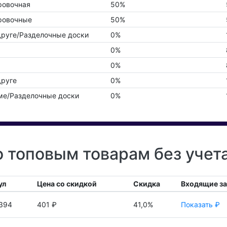
ровочная
50%
ровочные
50%
руге/Разделочные доски
0%
0%
0%
руге
0%
е/Разделочные доски
0%
о топовым товарам без учет
ул
Цена со скидкой
Скидка
Входящие з
394
401 ₽
41,0%
Показать ₽