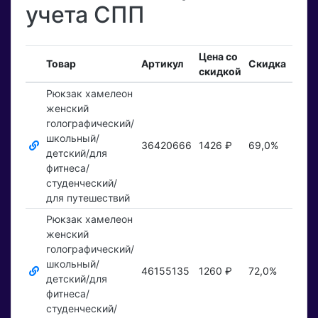
учета СПП
Цена со
Вхо
Товар
Артикул
Скидка
скидкой
зака
Рюкзак хамелеон
женский
голографический/
школьный/
36420666
1426 ₽
69,0%
Пока
детский/для
фитнеса/
студенческий/
для путешествий
Рюкзак хамелеон
женский
голографический/
школьный/
46155135
1260 ₽
72,0%
Пока
детский/для
фитнеса/
студенческий/