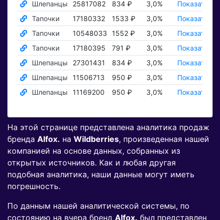
Шлепанцы
25817082
834 ₽
3,0%
Показать ₽
Тапочки
17180332
1533 ₽
3,0%
Показать ₽
Тапочки
10548033
1552 ₽
3,0%
Показать ₽
Тапочки
17180395
791 ₽
3,0%
Показать ₽
Шлепанцы
27301431
834 ₽
3,0%
Показать ₽
Шлепанцы
11506713
950 ₽
3,0%
Показать ₽
Шлепанцы
11169200
950 ₽
3,0%
Показать ₽
На этой странице представлена аналитика продаж
бренда
Alfox.
на
Wildberries
, произведенная нашей
компанией на основе данных, собранных из
открытых источников. Как и любая другая
подобная аналитика, наши данные могут иметь
погрешность.
По данным нашей аналитической системы, по
состоянию на вчера бренд
Alfox.
был представлен