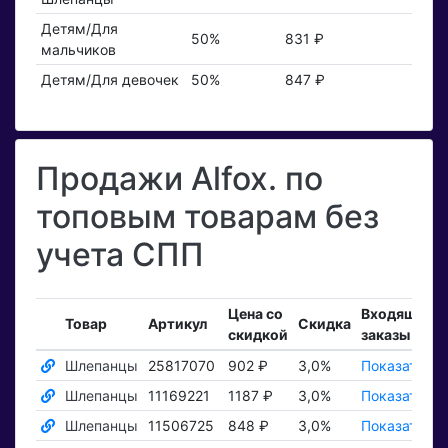
Детям/Для
50%
831 ₽
мальчиков
Детям/Для девочек
50%
847 ₽
Продажи Alfox. по
топовым товарам без
учета СПП
Цена со
Входящие
Товар
Артикул
Скидка
скидкой
заказы
Шлепанцы
25817070
902 ₽
3,0%
Показать ₽
Шлепанцы
11169221
1187 ₽
3,0%
Показать ₽
Шлепанцы
11506725
848 ₽
3,0%
Показать ₽