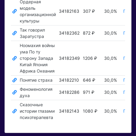
Ордерная
модель
34182163
307 ₽
30,0%
Показ
организационной
культуры
Так говорил
34182362
872 ₽
30,0%
Показ
Заратустра
Ноомахия войны
ума По ту
сторону Запада
34182349
1206 ₽
30,0%
Показ
Китай Япония
Африка Океания
Понятие страха
34182210
646 ₽
30,0%
Показ
Феноменология
34182286
971 ₽
30,0%
Показ
духа
Сказочные
истории глазами
34182143
1080 ₽
30,0%
Показ
психотерапевта