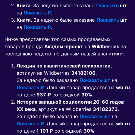
Книга
. За неделю было заказано
Показать
шт
на
Показать ₽
.
Книги
. За неделю было заказано
Показать
шт
на
Показать ₽
.
Ниже представлен топ самых продаваемых
товаров бренда
Академ-проект
на
Wildberries
за
последнюю неделю, по данным нашей аналитики:
Лекции по аналитической психологии
,
артикул на Wildberries
34182100
.
За неделю было заказано
Показать шт
на
Показать ₽
. Данный товар продается на
wb.ru
по цене
937 ₽
co скидкой
30%
История западной социологии 20-60 годов
ХХ века
, артикул на Wildberries
34182373
.
За неделю было заказано
Показать шт
на
Показать ₽
. Данный товар продается на
wb.ru
по цене
1 101 ₽
co скидкой
30%