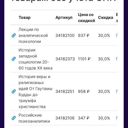
Цена со
Вход
Товар
Артикул
Скидка
скидкой
заказ
Лекции по
аналитической
34182100
937 ₽
30,0%
Показ
психологии
История
западной
34182373
1101 ₽
30,0%
Показ
социологии 20-
60 годов ХХ века
История веры и
религиозных
идей От Гаутамы
34182251
958 ₽
30,0%
Показ
Будды до
триумфа
христианства
Российские
34182106
347 ₽
30,0%
Показ
психоаналитики