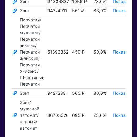
Зонт
94334337
1056 ₽
78,0%
Показать ₽
Зонт
94274911
561 ₽
83,0%
Показать ₽
Перчатки/
Перчатки
мужские/
Перчатки
зимние/
Перчатки
51893862
450 ₽
50,0%
Показать ₽
женские/
Перчатки
Унисекс/
Шерстяные
Перчатки
Зонт
94272381
560 ₽
80,0%
Показать ₽
Зонт/
мужской
автомат/
36705020
695 ₽
75,0%
Показать ₽
чёрный/
автомат