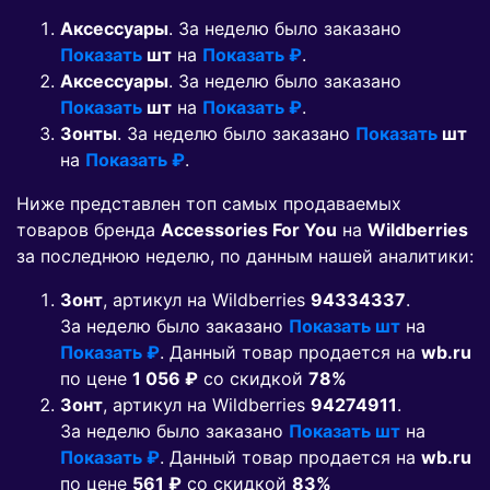
Аксессуары
. За неделю было заказано
Показать
шт
на
Показать ₽
.
Аксессуары
. За неделю было заказано
Показать
шт
на
Показать ₽
.
Зонты
. За неделю было заказано
Показать
шт
на
Показать ₽
.
Ниже представлен топ самых продаваемых
товаров бренда
Accessories For You
на
Wildberries
за последнюю неделю, по данным нашей аналитики:
Зонт
, артикул на Wildberries
94334337
.
За неделю было заказано
Показать шт
на
Показать ₽
. Данный товар продается на
wb.ru
по цене
1 056 ₽
co скидкой
78%
Зонт
, артикул на Wildberries
94274911
.
За неделю было заказано
Показать шт
на
Показать ₽
. Данный товар продается на
wb.ru
по цене
561 ₽
co скидкой
83%